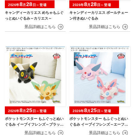
8
28
8
28
2026年
月
日～登場
2026年
月
日～登場
キャンディーカリエス めちゃもふぐ
キャンディーカリエス ボールチェー
っとぬいぐるみ～カリエス～
ン付きぬいぐるみ
8
25
8
25
2026年
月
日～登場
2026年
月
日～登場
ポケットモンスター もふぐっとぬい
ポケットモンスター もふぐっとぬい
ぐるみ イーブイフレンズ～ブラッキ
ぐるみ イーブイフレンズ～エーフ
ー・リーフィア～おひるねver.
ィ・ニンフィア～おひるねver.