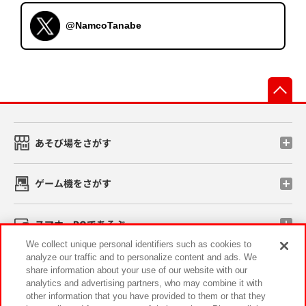
@NamcoTanabe
先
あそび場をさがす
ゲーム機をさがす
スマホ・PCであそぶ
We collect unique personal identifiers such as cookies to
analyze our traffic and to personalize content and ads. We
イベント・キャンペーン
share information about your use of our website with our
analytics and advertising partners, who may combine it with
other information that you have provided to them or that they