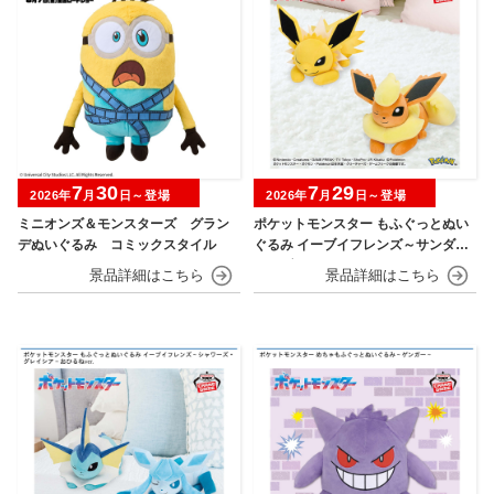
7
30
7
29
2026年
月
日～登場
2026年
月
日～登場
ミニオンズ＆モンスターズ グラン
ポケットモンスター もふぐっとぬい
デぬいぐるみ コミックスタイル
ぐるみ イーブイフレンズ～サンダー
ス・ブースター～おひるねver.