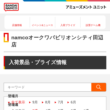
店舗情報
イベント&ニュース
入荷プライズ
設置ゲーム機
namcoオークワパビリオンシティ田辺
店
入荷景品・プライズ情報
登場月
全て表示
9月
8月
7月
6月
登場週