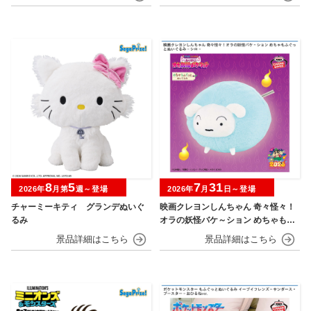
8
5
7
31
2026年
月第
週～登場
2026年
月
日～登場
チャーミーキティ グランデぬいぐ
映画クレヨンしんちゃん 奇々怪々！
るみ
オラの妖怪バケ～ション めちゃもふ
ぐっとぬいぐるみ シロ