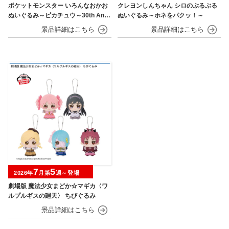
ポケットモンスター いろんなおかお
クレヨンしんちゃん シロのぶるぶる
ぬいぐるみ～ピカチュウ～30th Anni
ぬいぐるみ～ホネをパクッ！～
versary
7
5
2026年
月第
週～登場
劇場版 魔法少女まどか☆マギカ〈ワ
ルプルギスの廻天〉 ちびぐるみ