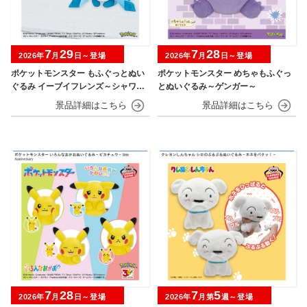
7
29
7
28
2026年
月
日～登場
2026年
月
日～登場
ポケットモンスター もふぐっとぬい
ポケットモンスター めちゃもふぐっ
ぐるみ イーブイフレンズ～シャワー
とぬいぐるみ～ゲンガー～
ズ・グレイシア～おひるねver.
7
28
7
5
2026年
月
日～登場
2026年
月第
週～登場