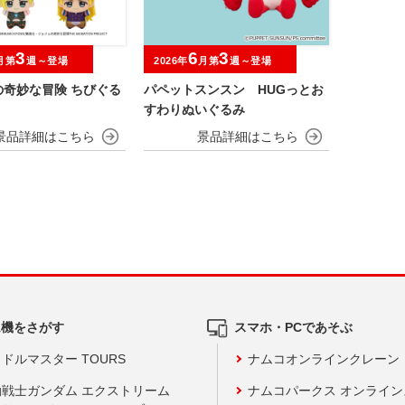
3
6
3
月第
週～登場
2026年
月第
週～登場
の奇妙な冒険 ちびぐる
パペットスンスン HUGっとお
すわりぬいぐるみ
ム機をさがす
スマホ・PCであそぶ
ドルマスター TOURS
ナムコオンラインクレーン
動戦士ガンダム エクストリーム
ナムコパークス オンライ