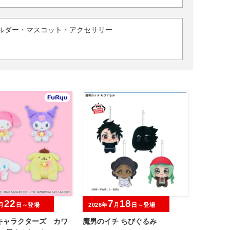
ルダー・マスコット・アクセサリー
22
7
18
月
日～登場
2026年
月
日～登場
キャラクターズ カワ
魔男のイチ ちびぐるみ