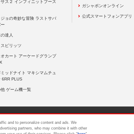
ーサス２ インフィニットブース
ガシャポンオンライン
公式スマートフォンアプリ
ョジョの奇妙な冒険 ラストサバ
バー
鼓の達人
りスピリッツ
リオカート アーケードグランプ
X
岸ミッドナイト マキシマムチュ
 6RR PLUS
の他 ゲーム機一覧
サイトポリシー
プライバシーポリシー
ウェブアクセシビリティ方
raffic and to personalize content and ads. We
advertising partners, who may combine it with other
rom your use of their services. Please click "
here
"