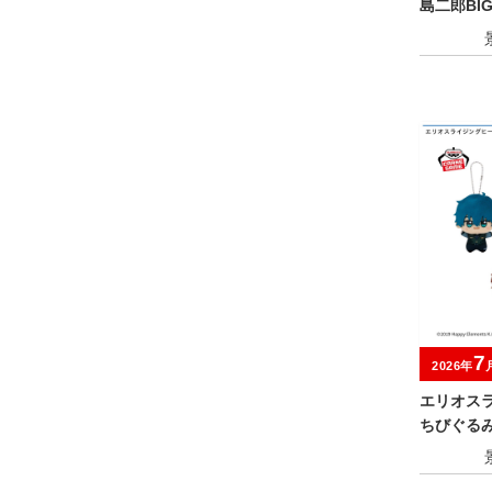
島二郎BI
7
2026年
エリオス
ちびぐるみ～