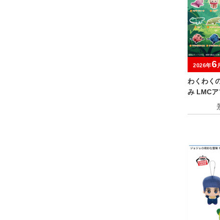
6
2026年
わくわく
み LMC