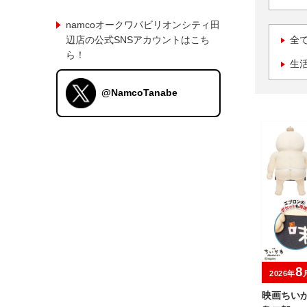
namcoオークワパビリオンシティ田
辺店の公式SNSアカウントはこち
全
ら！
生
@NamcoTanabe
8
2026年
映画ちい