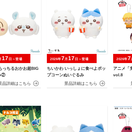
17
7
17
7
月
日～登場
2026年
月
日～登場
2026年
もっちるおかお超BIG
ちいかわ いっしょに食べよポッ
アニメ「
み②
プコーンぬいぐるみ
vol.8