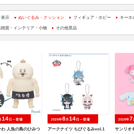
て表示
ぬいぐるみ・クッション
フィギュア・ホビー
キーホ
活雑貨・インテリア・小物
その他景品
14
8
14
7
月
日～登場
2026年
月
日～登場
2026年
かわ 人魚の島のひみつ
アークナイツ ちびぐるみvol.1
サンリオ