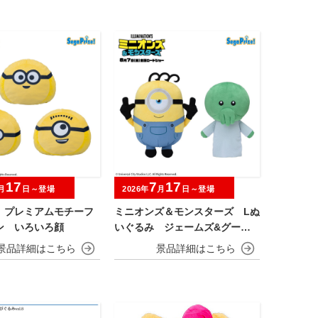
17
7
17
月
日～登場
2026年
月
日～登場
 プレミアムモチーフ
ミニオンズ＆モンスターズ Lぬ
ン いろいろ顔
いぐるみ ジェームズ&グーミ
ー