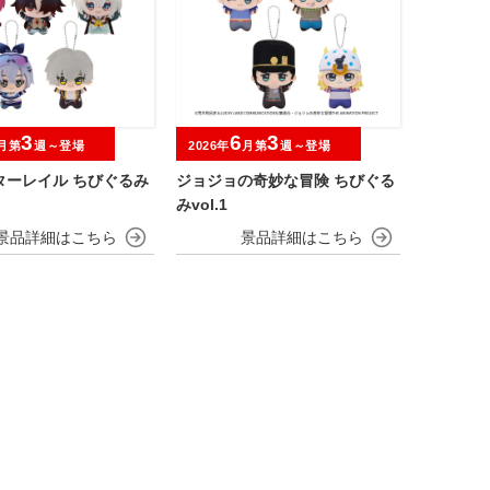
3
6
3
月第
週～登場
2026年
月第
週～登場
ターレイル ちびぐるみ
ジョジョの奇妙な冒険 ちびぐる
みvol.1