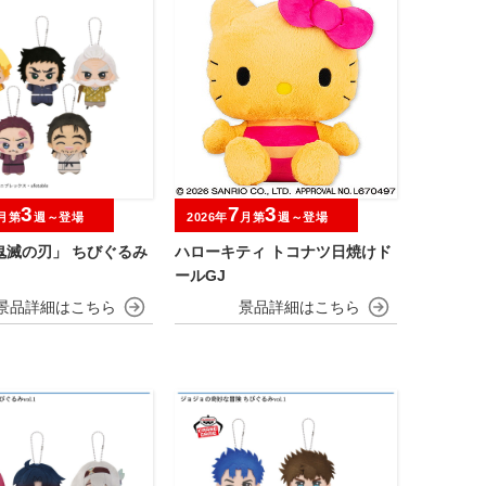
3
7
3
月第
週～登場
2026年
月第
週～登場
鬼滅の刃」 ちびぐるみ
ハローキティ トコナツ日焼けド
ールGJ