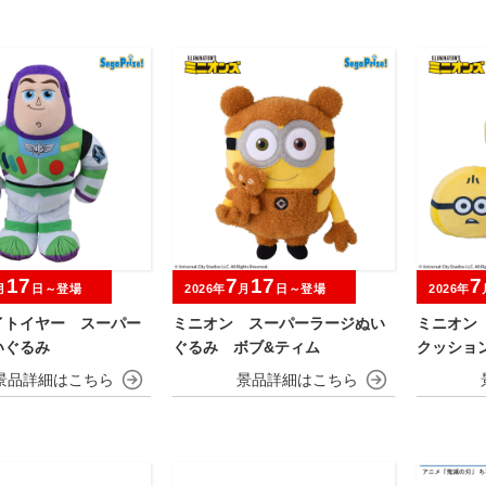
17
7
17
7
月
日～登場
2026年
月
日～登場
2026年
イトイヤー スーパー
ミニオン スーパーラージぬい
ミニオン
いぐるみ
ぐるみ ボブ&ティム
クッショ