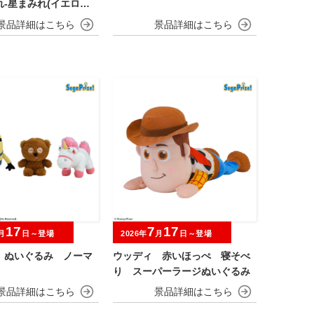
-星まみれ(イエロー)-
み
17
7
17
月
日～登場
2026年
月
日～登場
 ぬいぐるみ ノーマ
ウッディ 赤いほっぺ 寝そべ
り スーパーラージぬいぐるみ