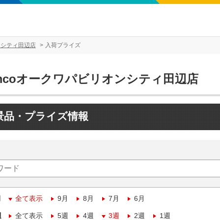
ンシティ田辺店
入荷プライズ
amcoオークワパビリオンシティ田辺店
景品・プライズ情報
月
全て表示
9月
8月
7月
6月
週
全て表示
5週
4週
3週
2週
1週