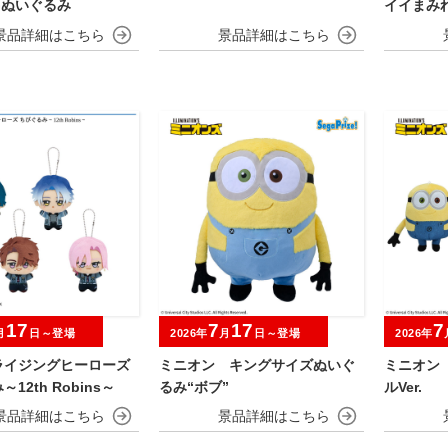
Gぬいぐるみ
イイまみれ
ぬいぐる
17
7
17
7
月
日～登場
2026年
月
日～登場
2026年
ライジングヒーローズ
ミニオン キングサイズぬいぐ
ミニオン
12th Robins～
るみ“ボブ”
ルVer.