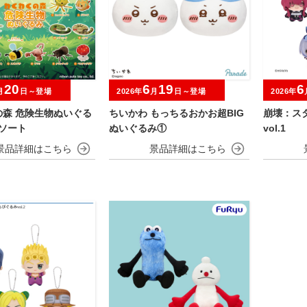
20
6
19
6
月
日～登場
2026年
月
日～登場
2026年
の森 危険生物ぬいぐる
ちいかわ もっちるおかお超BIG
崩壊：ス
アソート
ぬいぐるみ①
vol.1