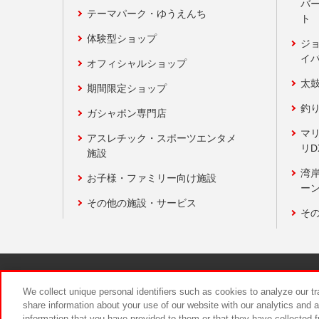
バ
テーマパーク・ゆうえんち
ト
体験型ショップ
ジ
イ
オフィシャルショップ
太
期間限定ショップ
釣
ガシャポン専門店
マ
アスレチック・スポーツエンタメ
リD
施設
湾
お子様・ファミリー向け施設
ーン
その他の施設・サービス
そ
関連会社
サステナビリティ
We collect unique personal identifiers such as cookies to analyze our t
share information about your use of our website with our analytics and 
information that you have provided to them or that they have collected f