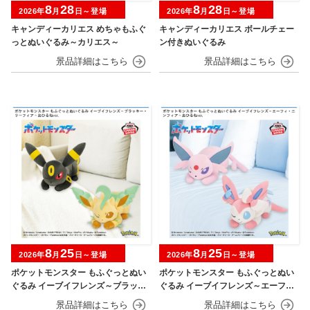
8
28
8
28
2026年
月
日～登場
2026年
月
日～登場
キャンディーカリエス めちゃもふぐ
キャンディーカリエス ボールチェー
っとぬいぐるみ～カリエス～
ン付きぬいぐるみ
8
25
8
25
2026年
月
日～登場
2026年
月
日～登場
ポケットモンスター もふぐっとぬい
ポケットモンスター もふぐっとぬい
ぐるみ イーブイフレンズ～ブラッキ
ぐるみ イーブイフレンズ～エーフ
ー・リーフィア～おひるねver.
ィ・ニンフィア～おひるねver.