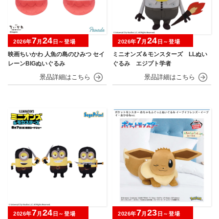
7
24
7
24
2026年
月
日～登場
2026年
月
日～登場
映画ちいかわ 人魚の島のひみつ セイ
ミニオンズ＆モンスターズ LLぬい
レーンBIGぬいぐるみ
ぐるみ エジプト学者
7
24
7
23
2026年
月
日～登場
2026年
月
日～登場