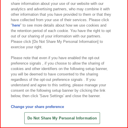
share information about your use of our website with our
analytics and advertising partners, who may combine it with
other information that you have provided to them or that they
6
13
6
12
2026年
月
日～登場
2026年
月
日～登場
have collected from your use of their services. Please click
映画 ギヴン 柊mix ちびぐるみ
マリッジトキシン ちびぐるみvol.1
"
here
" to see more details about how we use cookies and
the retention period of each cookie. You have the right to opt
out of our sharing of your information with our partners.
Please click [Do Not Share My Personal Information] to
exercise your right.
Please note that even if you have enabled the opt-out
preference signals , if you choose to allow the sharing of
cookies and other identifiers on the following setup banner,
you will be deemed to have consented to the sharing
regardless of the opt-out preference signals . If you
understand and agree to this setting, please manage your
consent on the following setup banner by clicking the link
below, then click 'Save Settings' and close the banner.
Change your share preference
6
12
6
12
2026年
月
日～登場
2026年
月
日～登場
Do Not Share My Personal Information
たまごっち めちゃもふぐっとぬいぐ
たまごっち めちゃもふぐっとぬいぐ