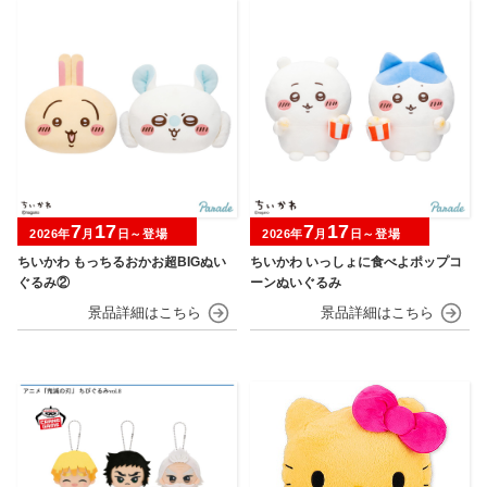
7
17
7
17
2026年
月
日～登場
2026年
月
日～登場
ちいかわ もっちるおかお超BIGぬい
ちいかわ いっしょに食べよポップコ
ぐるみ②
ーンぬいぐるみ