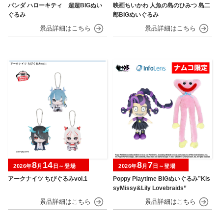
パンダ ハローキティ 超超BIGぬい
映画ちいかわ 人魚の島のひみつ 島二
ぐるみ
郎BIGぬいぐるみ
8
14
8
7
2026年
月
日～登場
2026年
月
日～登場
アークナイツ ちびぐるみvol.1
Poppy Playtime BIGぬいぐるみ”Kis
syMissy&Lily Lovebraids”