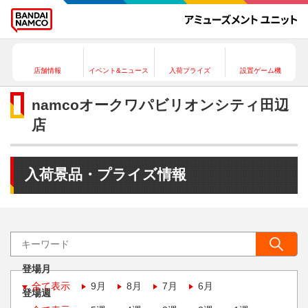
店舗情報
イベント&ニュース
入荷プライズ
設置ゲーム機
namcoオークワパビリオンシティ田辺
店
入荷景品・プライズ情報
登場月
全て表示
9月
8月
7月
6月
登場週