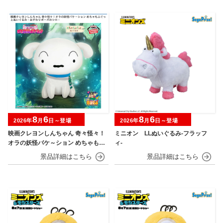
8
6
8
6
2026年
月
日～登場
2026年
月
日～登場
映画クレヨンしんちゃん 奇々怪々！
ミニオン LLぬいぐるみ‐フラッフ
オラの妖怪バケ～ション めちゃもふ
ィ‐
ぐっとぬいぐるみ～おすわりポーズ
のシロ～