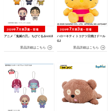
7
3
7
3
2026年
月第
週～登場
2026年
月第
週～登場
アニメ「鬼滅の刃」 ちびぐるみvol.8
ハローキティ トコナツ日焼けドール
GJ