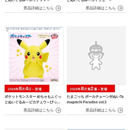
8
4
8
2
2026年
月
日～登場
2026年
月第
週～登場
ポケットモンスター めちゃもふぐっ
たまごっち ボールチェーン付ぬいTa
とぬいぐるみ～ピカチュウ～びっく
magotchi Paradise vol.3
りver.