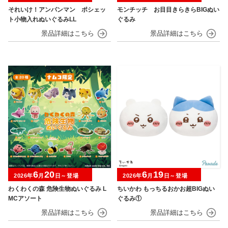
それいけ！アンパンマン ポシェッ
モンチッチ お目目きらきらBIGぬい
ト小物入れぬいぐるみLL
ぐるみ
6
20
6
19
2026年
月
日～登場
2026年
月
日～登場
わくわくの森 危険生物ぬいぐるみ L
ちいかわ もっちるおかお超BIGぬい
MCアソート
ぐるみ①