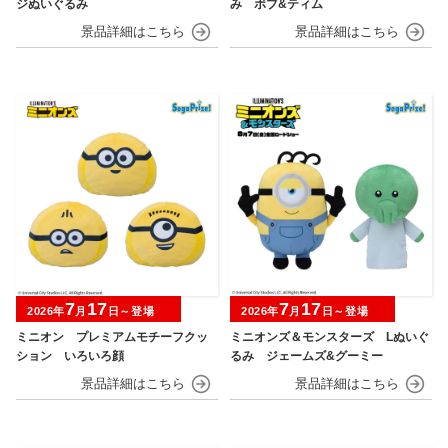
ジぬいぐるみ
み ボブ&ティム
7
17
7
17
2026年
月
日～登場
2026年
月
日～登場
ミニオン プレミアムモチーフクッ
ミニオンズ＆モンスターズ Lぬいぐ
ション いろいろ顔
るみ ジェームズ&グーミー