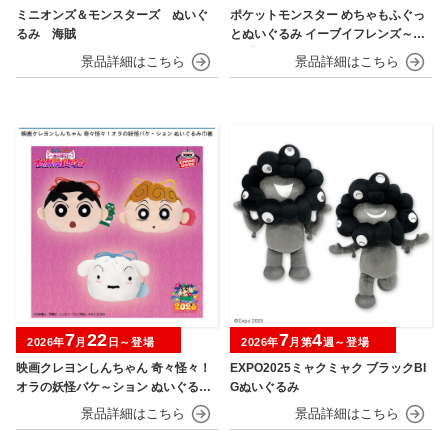
ミニオンズ＆モンスターズ ぬいぐ
ポケットモンスター めちゃもふぐっ
るみ 海賊
とぬいぐるみ イーブイフレンズ～イ
ーブイ～おひるねver.
7
22
7
4
2026年
月
日～登場
2026年
月第
週～登場
映画クレヨンしんちゃん 奇々怪々！
EXPO2025ミャクミャク ブラックBI
オラの妖怪バケ～ション ぬいぐるみ
Gぬいぐるみ
巾着