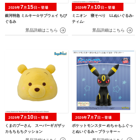
7
15
7
10
2026年
月
日～登場
2026年
月
日～登場
銀河特急 ミルキー☆サブウェイ ちび
ミニオン 寝そべり LLぬいぐるみ‐
ぐるみ
ティム‐
7
10
7
7
2026年
月
日～登場
2026年
月
日～登場
くまのプーさん スーパーギガザッ
ポケットモンスター めちゃもふぐっ
カもちもちクッション
とぬいぐるみ～ブラッキー～