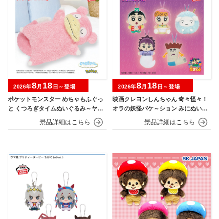
8
18
8
18
2026年
月
日～登場
2026年
月
日～登場
ポケットモンスター めちゃもふぐっ
映画クレヨンしんちゃん 奇々怪々！
と くつろぎタイムぬいぐるみ～ヤド
オラの妖怪バケ～ション みにぬいぐ
ン～
るみ