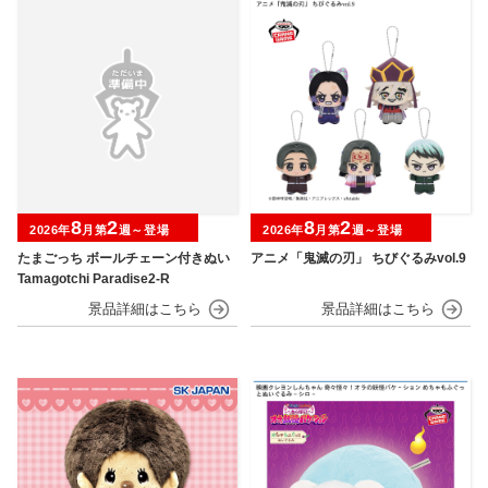
8
2
8
2
2026年
月第
週～登場
2026年
月第
週～登場
たまごっち ボールチェーン付きぬい
アニメ「鬼滅の刃」 ちびぐるみvol.9
Tamagotchi Paradise2-R