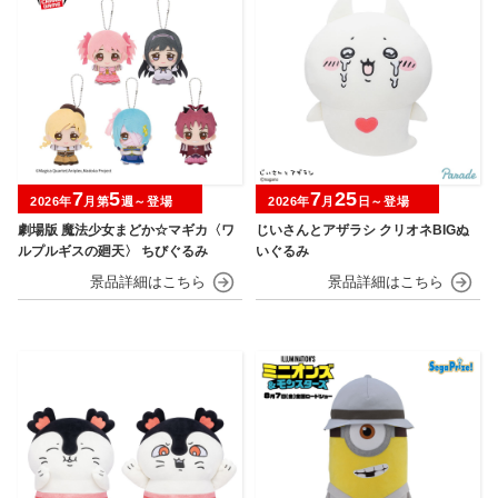
7
5
7
25
2026年
月第
週～登場
2026年
月
日～登場
劇場版 魔法少女まどか☆マギカ〈ワ
じいさんとアザラシ クリオネBIGぬ
ルプルギスの廻天〉 ちびぐるみ
いぐるみ