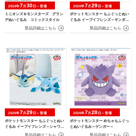
7
30
7
29
2026年
月
日～登場
2026年
月
日～登場
ミニオンズ＆モンスターズ グラン
ポケットモンスター もふぐっとぬい
デぬいぐるみ コミックスタイル
ぐるみ イーブイフレンズ～サンダー
ス・ブースター～おひるねver.
7
29
7
28
2026年
月
日～登場
2026年
月
日～登場
ポケットモンスター もふぐっとぬい
ポケットモンスター めちゃもふぐっ
ぐるみ イーブイフレンズ～シャワー
とぬいぐるみ～ゲンガー～
ズ・グレイシア～おひるねver.