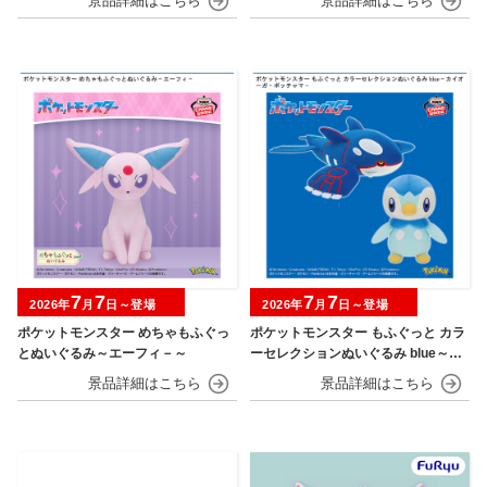
7
7
7
7
2026年
月
日～登場
2026年
月
日～登場
ポケットモンスター めちゃもふぐっ
ポケットモンスター もふぐっと カラ
とぬいぐるみ～エーフィ－～
ーセレクションぬいぐるみ blue～カ
イオーガ・ポッチャマ～