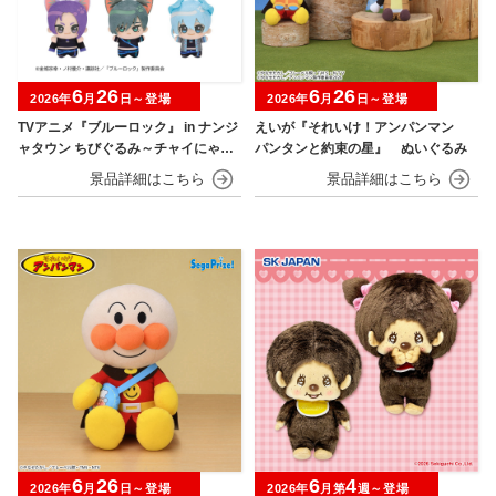
6
26
6
26
2026年
月
日～登場
2026年
月
日～登場
TVアニメ『ブルーロック』 in ナンジ
えいが『それいけ！アンパンマン
ャタウン ちびぐるみ～チャイにゃFe
パンタンと約束の星』 ぬいぐるみ
s～
6
26
6
4
2026年
月
日～登場
2026年
月第
週～登場