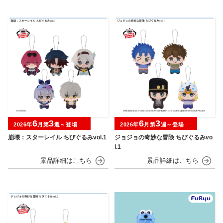
6
3
6
3
2026年
月第
週～登場
2026年
月第
週～登場
崩壊：スターレイル ちびぐるみvol.1
ジョジョの奇妙な冒険 ちびぐるみvo
l.1