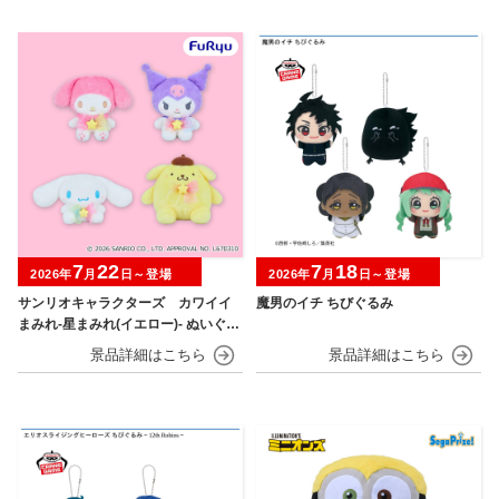
7
22
7
18
2026年
月
日～登場
2026年
月
日～登場
サンリオキャラクターズ カワイイ
魔男のイチ ちびぐるみ
まみれ-星まみれ(イエロー)- ぬいぐる
み