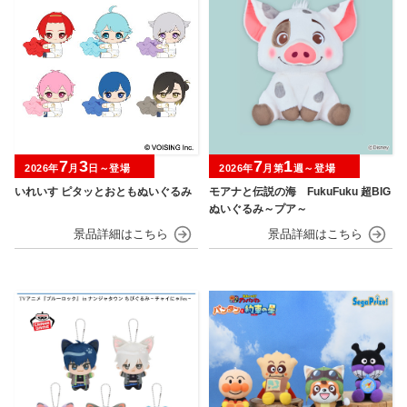
7
3
7
1
2026年
月
日～登場
2026年
月第
週～登場
いれいす ピタッとおともぬいぐるみ
モアナと伝説の海 FukuFuku 超BIG
ぬいぐるみ～プア～