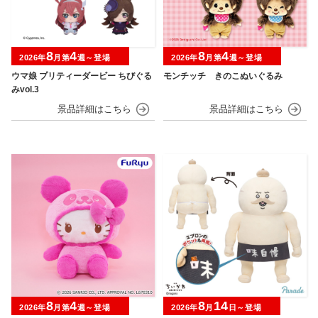
8
4
8
4
2026年
月第
週～登場
2026年
月第
週～登場
ウマ娘 プリティーダービー ちびぐる
モンチッチ きのこぬいぐるみ
みvol.3
8
4
8
14
2026年
月第
週～登場
2026年
月
日～登場