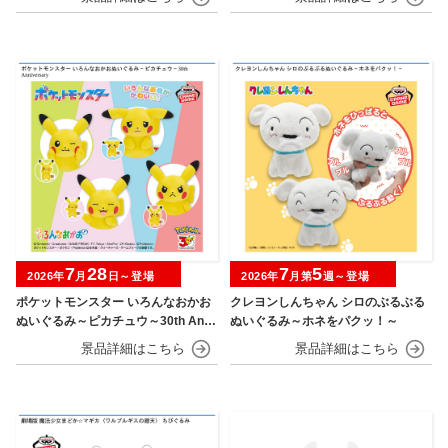
7
28
7
5
2026年
月
日～登場
2026年
月第
週～登場
ポケットモンスター いろんなおかお
クレヨンしんちゃん シロのぶるぶる
ぬいぐるみ～ピカチュウ～30th Anni
ぬいぐるみ～ホネをパクッ！～
versary