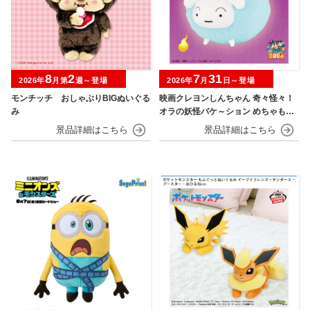
8
2
7
31
2026年
月第
週～登場
2026年
月
日～登場
モンチッチ おしゃぶりBIGぬいぐる
映画クレヨンしんちゃん 奇々怪々！
み
オラの妖怪バケ～ション めちゃもふ
ぐっとぬいぐるみ シロ