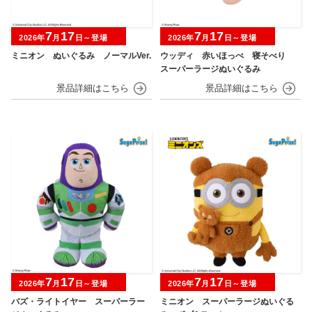
7
17
7
17
2026年
月
日～登場
2026年
月
日～登場
ミニオン ぬいぐるみ ノーマルVer.
ウッディ 赤いほっぺ 寝そべり
スーパーラージぬいぐるみ
7
17
7
17
2026年
月
日～登場
2026年
月
日～登場
バズ・ライトイヤー スーパーラー
ミニオン スーパーラージぬいぐる