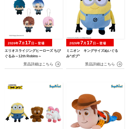
7
17
7
17
2026年
月
日～登場
2026年
月
日～登場
エリオスライジングヒーローズ ちび
ミニオン キングサイズぬいぐる
ぐるみ～12th Robins～
み“ボブ”