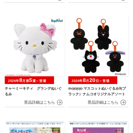
8
5
8
20
2026年
月第
週～登場
2026年
月
日～登場
チャーミーキティ グランデぬいぐ
mojojojo マスコットぬいぐるみ9(ブ
るみ
ラック）ナムコオリジナルアソート