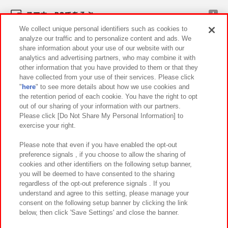
スマホ・PCであそぶ
We collect unique personal identifiers such as cookies to
analyze our traffic and to personalize content and ads. We
イベント・キャンペーン
share information about your use of our website with our
analytics and advertising partners, who may combine it with
other information that you have provided to them or that they
have collected from your use of their services. Please click
"
here
" to see more details about how we use cookies and
関連会社
サステナビリティ
サイトポリシー
the retention period of each cookie. You have the right to opt
out of our sharing of your information with our partners.
プライバシーポリシー
ウェブアクセシビリティ方針と検証結果
Please click [Do Not Share My Personal Information] to
exercise your right.
お取引先さまとともに
食品のご提供について
カスタマーハラスメント対応方針
よくあるご質問・お問い合わせ
Please note that even if you have enabled the opt-out
preference signals , if you choose to allow the sharing of
cookies and other identifiers on the following setup banner,
you will be deemed to have consented to the sharing
regardless of the opt-out preference signals . If you
understand and agree to this setting, please manage your
consent on the following setup banner by clicking the link
below, then click 'Save Settings' and close the banner.
©Bandai Namco Amusement Inc.