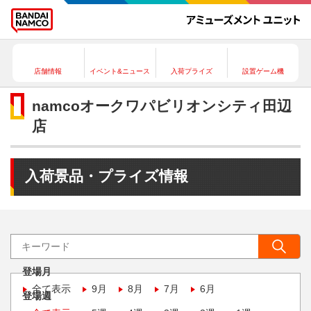
店舗情報
イベント&ニュース
入荷プライズ
設置ゲーム機
namcoオークワパビリオンシティ田辺
店
入荷景品・プライズ情報
登場月
全て表示
9月
8月
7月
6月
登場週