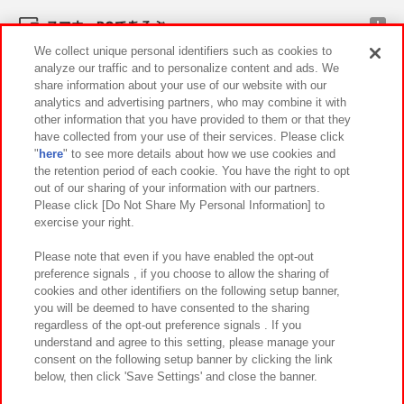
スマホ・PCであそぶ
We collect unique personal identifiers such as cookies to
analyze our traffic and to personalize content and ads. We
イベント・キャンペーン
share information about your use of our website with our
analytics and advertising partners, who may combine it with
other information that you have provided to them or that they
have collected from your use of their services. Please click
"
here
" to see more details about how we use cookies and
関連会社
サステナビリティ
サイトポリシー
the retention period of each cookie. You have the right to opt
out of our sharing of your information with our partners.
プライバシーポリシー
ウェブアクセシビリティ方針と検証結果
Please click [Do Not Share My Personal Information] to
exercise your right.
お取引先さまとともに
食品のご提供について
カスタマーハラスメント対応方針
よくあるご質問・お問い合わせ
Please note that even if you have enabled the opt-out
preference signals , if you choose to allow the sharing of
cookies and other identifiers on the following setup banner,
you will be deemed to have consented to the sharing
regardless of the opt-out preference signals . If you
understand and agree to this setting, please manage your
consent on the following setup banner by clicking the link
below, then click 'Save Settings' and close the banner.
©Bandai Namco Amusement Inc.