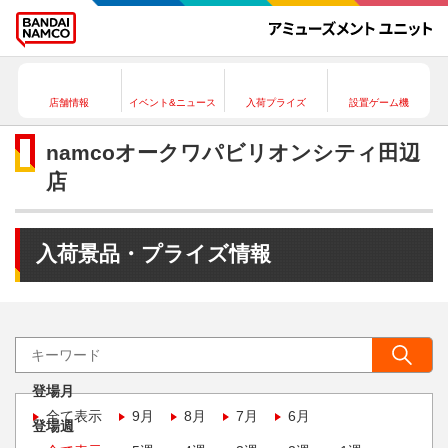
店舗情報
イベント&ニュース
入荷プライズ
設置ゲーム機
namcoオークワパビリオンシティ田辺
店
入荷景品・プライズ情報
登場月
全て表示
9月
8月
7月
6月
登場週