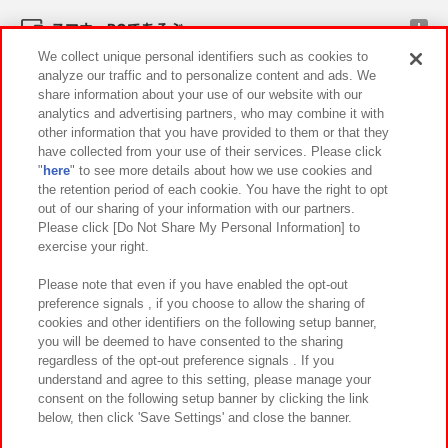
スマホ・PCであそぶ
We collect unique personal identifiers such as cookies to
analyze our traffic and to personalize content and ads. We
イベント・キャンペーン
share information about your use of our website with our
analytics and advertising partners, who may combine it with
other information that you have provided to them or that they
have collected from your use of their services. Please click
"
here
" to see more details about how we use cookies and
関連会社
サステナビリティ
サイトポリシー
the retention period of each cookie. You have the right to opt
out of our sharing of your information with our partners.
プライバシーポリシー
ウェブアクセシビリティ方針と検証結果
Please click [Do Not Share My Personal Information] to
exercise your right.
お取引先さまとともに
食品のご提供について
カスタマーハラスメント対応方針
よくあるご質問・お問い合わせ
Please note that even if you have enabled the opt-out
preference signals , if you choose to allow the sharing of
cookies and other identifiers on the following setup banner,
you will be deemed to have consented to the sharing
regardless of the opt-out preference signals . If you
understand and agree to this setting, please manage your
consent on the following setup banner by clicking the link
below, then click 'Save Settings' and close the banner.
©Bandai Namco Amusement Inc.