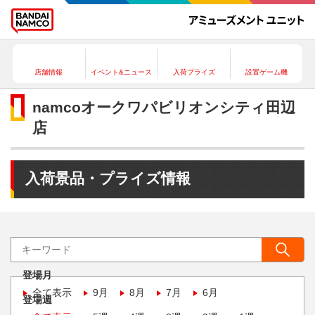
店舗情報
イベント&ニュース
入荷プライズ
設置ゲーム機
namcoオークワパビリオンシティ田辺
店
入荷景品・プライズ情報
登場月
全て表示
9月
8月
7月
6月
登場週