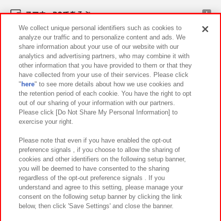
スマホ・PCであそぶ
We collect unique personal identifiers such as cookies to
analyze our traffic and to personalize content and ads. We
イベント・キャンペーン
share information about your use of our website with our
analytics and advertising partners, who may combine it with
other information that you have provided to them or that they
have collected from your use of their services. Please click
"
here
" to see more details about how we use cookies and
関連会社
サステナビリティ
サイトポリシー
the retention period of each cookie. You have the right to opt
out of our sharing of your information with our partners.
プライバシーポリシー
ウェブアクセシビリティ方針と検証結果
Please click [Do Not Share My Personal Information] to
exercise your right.
お取引先さまとともに
食品のご提供について
カスタマーハラスメント対応方針
よくあるご質問・お問い合わせ
Please note that even if you have enabled the opt-out
preference signals , if you choose to allow the sharing of
cookies and other identifiers on the following setup banner,
you will be deemed to have consented to the sharing
regardless of the opt-out preference signals . If you
understand and agree to this setting, please manage your
consent on the following setup banner by clicking the link
below, then click 'Save Settings' and close the banner.
©Bandai Namco Amusement Inc.