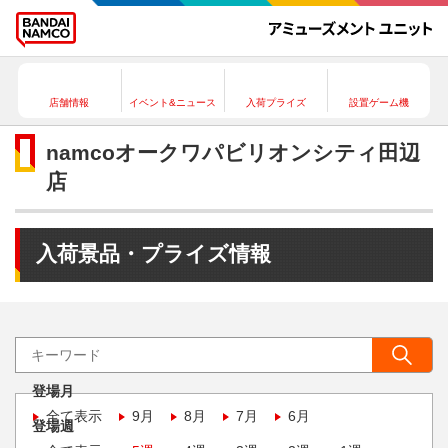
店舗情報
イベント&ニュース
入荷プライズ
設置ゲーム機
namcoオークワパビリオンシティ田辺
店
入荷景品・プライズ情報
登場月
全て表示
9月
8月
7月
6月
登場週