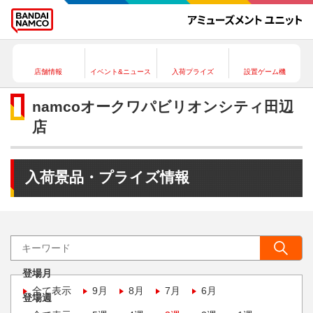
店舗情報
イベント&ニュース
入荷プライズ
設置ゲーム機
namcoオークワパビリオンシティ田辺
店
入荷景品・プライズ情報
登場月
全て表示
9月
8月
7月
6月
登場週