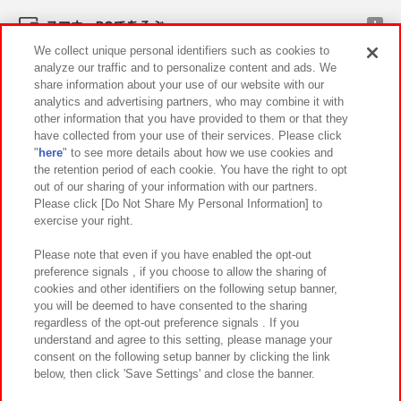
スマホ・PCであそぶ
We collect unique personal identifiers such as cookies to
analyze our traffic and to personalize content and ads. We
イベント・キャンペーン
share information about your use of our website with our
analytics and advertising partners, who may combine it with
other information that you have provided to them or that they
have collected from your use of their services. Please click
"
here
" to see more details about how we use cookies and
関連会社
サステナビリティ
サイトポリシー
the retention period of each cookie. You have the right to opt
out of our sharing of your information with our partners.
プライバシーポリシー
ウェブアクセシビリティ方針と検証結果
Please click [Do Not Share My Personal Information] to
exercise your right.
お取引先さまとともに
食品のご提供について
カスタマーハラスメント対応方針
よくあるご質問・お問い合わせ
Please note that even if you have enabled the opt-out
preference signals , if you choose to allow the sharing of
cookies and other identifiers on the following setup banner,
you will be deemed to have consented to the sharing
regardless of the opt-out preference signals . If you
understand and agree to this setting, please manage your
consent on the following setup banner by clicking the link
below, then click 'Save Settings' and close the banner.
©Bandai Namco Amusement Inc.