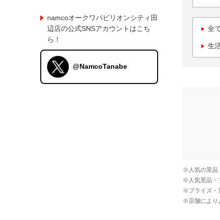
namcoオークワパビリオンシティ田
辺店の公式SNSアカウントはこち
全
ら！
生
@NamcoTanabe