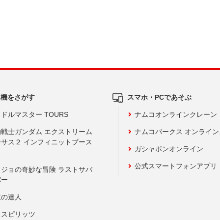
ム機をさがす
スマホ・PCであそぶ
ドルマスター TOURS
ナムコオンラインクレーン
動戦士ガンダム エクストリーム
ナムコパークス オンライ
ーサス２ インフィニットブース
ガシャポンオンライン
公式スマートフォンアプリ
ョジョの奇妙な冒険 ラストサバ
バー
鼓の達人
りスピリッツ