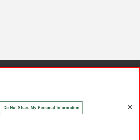
針と検証結果
お取引先さまとともに
お問い合わせ
Do Not Share My Personal Information
ASHIKI Co., Ltd. All Rights Reserved.