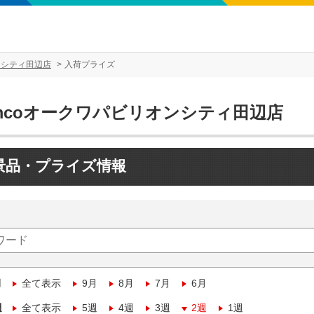
ンシティ田辺店
入荷プライズ
amcoオークワパビリオンシティ田辺店
景品・プライズ情報
月
全て表示
9月
8月
7月
6月
週
全て表示
5週
4週
3週
2週
1週