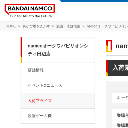
HOME
あそび場をさがす
施設・店舗検索
namcoオークワパビリオ
n
namcoオークワパビリオンシ
ティ田辺店
入荷
店舗情報
イベント&ニュース
入荷プライズ
登場
設置ゲーム機
登場