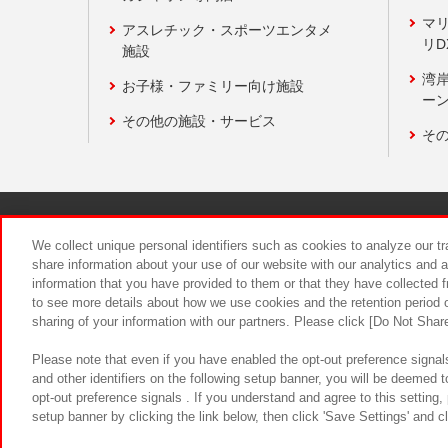
マ
アスレチック・スポーツエンタメ
リD
施設
湾
お子様・ファミリー向け施設
ーン
その他の施設・サービス
そ
関連会社
サステナビリティ
We collect unique personal identifiers such as cookies to analyze our t
share information about your use of our website with our analytics and 
information that you have provided to them or that they have collected f
食品のご提
to see more details about how we use cookies and the retention period o
sharing of your information with our partners. Please click [Do Not Shar
Please note that even if you have enabled the opt-out preference signals
and other identifiers on the following setup banner, you will be deemed 
opt-out preference signals . If you understand and agree to this setting
setup banner by clicking the link below, then click 'Save Settings' and c
©Bandai Namco Amusement Inc.
©Ba