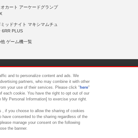
リオカート アーケードグランプ
X
岸ミッドナイト マキシマムチュ
 6RR PLUS
の他 ゲーム機一覧
サイトポリシー
プライバシーポリシー
ウェブアクセシビリティ方
raffic and to personalize content and ads. We
advertising partners, who may combine it with other
rom your use of their services. Please click "
here
"
供について
カスタマーハラスメント対応方針
よくあるご質問・
f each cookie. You have the right to opt out of our
e My Personal Information] to exercise your right.
 , if you choose to allow the sharing of cookies
to have consented to the sharing regardless of the
, please manage your consent on the following
lose the banner.
ndai Namco Amusement Lab Inc.
©Bandai Namco Experience Inc.
©HANAY