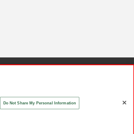
針と検証結果
お取引先さまとともに
お問い合わせ
Do Not Share My Personal Information
ASHIKI Co., Ltd. All Rights Reserved.