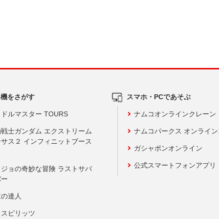
ム機をさがす
スマホ・PCであそぶ
ドルマスター TOURS
ナムコオンラインクレーン
動戦士ガンダム エクストリーム
ナムコパークス オンライ
ーサス２ インフィニットブース
ガシャポンオンライン
公式スマートフォンアプリ
ョジョの奇妙な冒険 ラストサバ
バー
鼓の達人
りスピリッツ