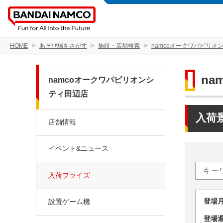
HOME
あそび場をさがす
施設・店舗検索
namcoオークワパビリオ
n
namcoオークワパビリオンシ
ティ田辺店
入荷
店舗情報
イベント&ニュース
入荷プライズ
登場
設置ゲーム機
登場