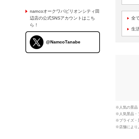
namcoオークワパビリオンシティ田
辺店の公式SNSアカウントはこち
全
ら！
生
@NamcoTanabe