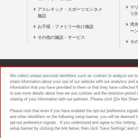
マ
アスレチック・スポーツエンタメ
リD
施設
湾
お子様・ファミリー向け施設
ーン
その他の施設・サービス
そ
関連会社
サステナビリティ
We collect unique personal identifiers such as cookies to analyze our t
share information about your use of our website with our analytics and 
information that you have provided to them or that they have collected f
食品のご提
to see more details about how we use cookies and the retention period o
sharing of your information with our partners. Please click [Do Not Shar
Please note that even if you have enabled the opt-out preference signals
and other identifiers on the following setup banner, you will be deemed 
opt-out preference signals . If you understand and agree to this setting
setup banner by clicking the link below, then click 'Save Settings' and c
©Bandai Namco Amusement Inc.
©Ba