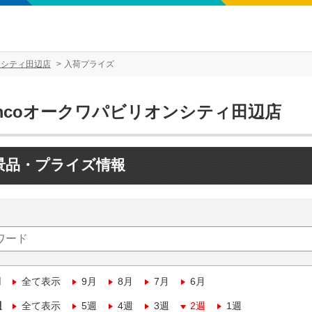
ンシティ田辺店
入荷プライズ
amcoオークワパビリオンシティ田辺店
景品・プライズ情報
月
全て表示
9月
8月
7月
6月
週
全て表示
5週
4週
3週
2週
1週