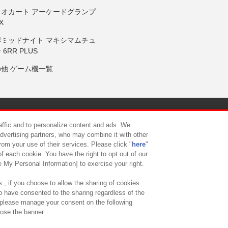
リオカート アーケードグランプ
X
岸ミッドナイト マキシマムチュ
 6RR PLUS
の他 ゲーム機一覧
サイトポリシー
プライバシーポリシー
ウェブアクセシビリティ方
raffic and to personalize content and ads. We
advertising partners, who may combine it with other
rom your use of their services. Please click "
here
"
供について
カスタマーハラスメント対応方針
よくあるご質問・
f each cookie. You have the right to opt out of our
e My Personal Information] to exercise your right.
 , if you choose to allow the sharing of cookies
to have consented to the sharing regardless of the
, please manage your consent on the following
lose the banner.
ndai Namco Amusement Lab Inc.
©Bandai Namco Experience Inc.
©HANAY