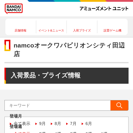
店舗情報
イベント&ニュース
入荷プライズ
設置ゲーム機
namcoオークワパビリオンシティ田辺
店
入荷景品・プライズ情報
登場月
全て表示
9月
8月
7月
6月
登場週