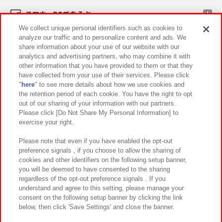
スマホ・PCであそぶ
We collect unique personal identifiers such as cookies to
analyze our traffic and to personalize content and ads. We
イベント・キャンペーン
share information about your use of our website with our
analytics and advertising partners, who may combine it with
other information that you have provided to them or that they
have collected from your use of their services. Please click
"
here
" to see more details about how we use cookies and
関連会社
サステナビリティ
サイトポリシー
the retention period of each cookie. You have the right to opt
out of our sharing of your information with our partners.
プライバシーポリシー
ウェブアクセシビリティ方針と検証結果
Please click [Do Not Share My Personal Information] to
exercise your right.
お取引先さまとともに
食品のご提供について
カスタマーハラスメント対応方針
よくあるご質問・お問い合わせ
Please note that even if you have enabled the opt-out
preference signals , if you choose to allow the sharing of
cookies and other identifiers on the following setup banner,
you will be deemed to have consented to the sharing
regardless of the opt-out preference signals . If you
understand and agree to this setting, please manage your
consent on the following setup banner by clicking the link
below, then click 'Save Settings' and close the banner.
©Bandai Namco Amusement Inc.