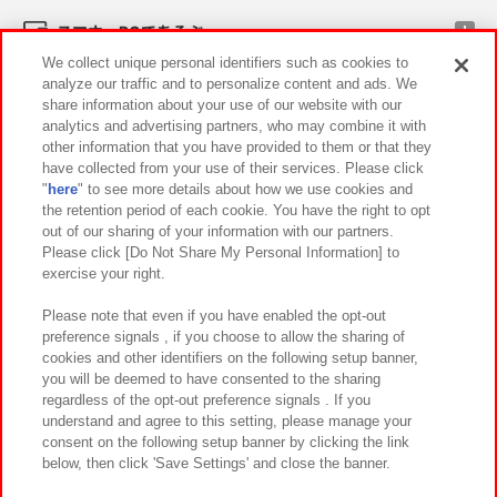
スマホ・PCであそぶ
We collect unique personal identifiers such as cookies to
analyze our traffic and to personalize content and ads. We
イベント・キャンペーン
share information about your use of our website with our
analytics and advertising partners, who may combine it with
other information that you have provided to them or that they
have collected from your use of their services. Please click
"
here
" to see more details about how we use cookies and
関連会社
サステナビリティ
サイトポリシー
the retention period of each cookie. You have the right to opt
out of our sharing of your information with our partners.
プライバシーポリシー
ウェブアクセシビリティ方針と検証結果
Please click [Do Not Share My Personal Information] to
exercise your right.
お取引先さまとともに
食品のご提供について
カスタマーハラスメント対応方針
よくあるご質問・お問い合わせ
Please note that even if you have enabled the opt-out
preference signals , if you choose to allow the sharing of
cookies and other identifiers on the following setup banner,
you will be deemed to have consented to the sharing
regardless of the opt-out preference signals . If you
understand and agree to this setting, please manage your
consent on the following setup banner by clicking the link
below, then click 'Save Settings' and close the banner.
©Bandai Namco Amusement Inc.