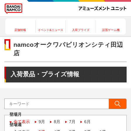
店舗情報
イベント&ニュース
入荷プライズ
設置ゲーム機
namcoオークワパビリオンシティ田辺
店
入荷景品・プライズ情報
登場月
全て表示
9月
8月
7月
6月
登場週