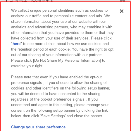
スマホ・PCであそぶ
We collect unique personal identifiers such as cookies to
analyze our traffic and to personalize content and ads. We
イベント・キャンペーン
share information about your use of our website with our
analytics and advertising partners, who may combine it with
other information that you have provided to them or that they
have collected from your use of their services. Please click
"
here
" to see more details about how we use cookies and
関連会社
サステナビリティ
サイトポリシー
the retention period of each cookie. You have the right to opt
out of our sharing of your information with our partners.
プライバシーポリシー
ウェブアクセシビリティ方針と検証結果
Please click [Do Not Share My Personal Information] to
exercise your right.
お取引先さまとともに
食品のご提供について
カスタマーハラスメント対応方針
よくあるご質問・お問い合わせ
Please note that even if you have enabled the opt-out
preference signals , if you choose to allow the sharing of
cookies and other identifiers on the following setup banner,
you will be deemed to have consented to the sharing
regardless of the opt-out preference signals . If you
understand and agree to this setting, please manage your
consent on the following setup banner by clicking the link
below, then click 'Save Settings' and close the banner.
©Bandai Namco Amusement Inc.
©Bandai Namco Amusement Lab Inc.
Change your share preference