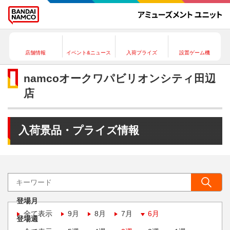
店舗情報
イベント&ニュース
入荷プライズ
設置ゲーム機
namcoオークワパビリオンシティ田辺
店
入荷景品・プライズ情報
登場月
全て表示
9月
8月
7月
6月
登場週