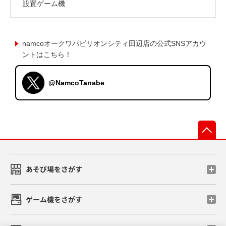
設置ゲーム機
namcoオークワパビリオンシティ田辺店の公式SNSアカウ
ントはこちら！
@NamcoTanabe
先
あそび場をさがす
ゲーム機をさがす