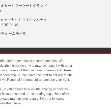
リオカート アーケードグランプ
X
岸ミッドナイト マキシマムチュ
 6RR PLUS
の他 ゲーム機一覧
サイトポリシー
プライバシーポリシー
ウェブアクセシビリティ方
raffic and to personalize content and ads. We
advertising partners, who may combine it with other
rom your use of their services. Please click "
here
"
供について
カスタマーハラスメント対応方針
よくあるご質問・
f each cookie. You have the right to opt out of our
e My Personal Information] to exercise your right.
 , if you choose to allow the sharing of cookies
to have consented to the sharing regardless of the
, please manage your consent on the following
lose the banner.
ndai Namco Amusement Lab Inc.
©Bandai Namco Experience Inc.
©HANAY