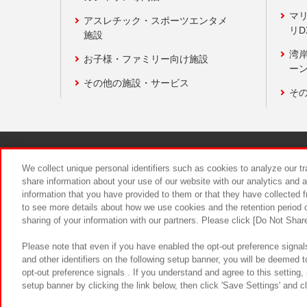
マ
アスレチック・スポーツエンタメ
リD
施設
湾
お子様・ファミリー向け施設
ーン
その他の施設・サービス
そ
関連会社
サステナビリティ
We collect unique personal identifiers such as cookies to analyze our t
share information about your use of our website with our analytics and 
information that you have provided to them or that they have collected f
食品のご提
to see more details about how we use cookies and the retention period o
sharing of your information with our partners. Please click [Do Not Shar
Please note that even if you have enabled the opt-out preference signals
and other identifiers on the following setup banner, you will be deemed 
opt-out preference signals . If you understand and agree to this setting
setup banner by clicking the link below, then click 'Save Settings' and c
©Bandai Namco Amusement Inc.
©Ba