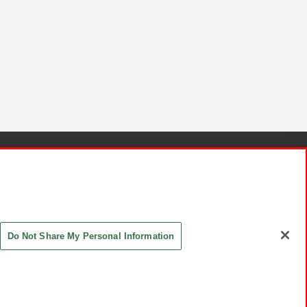
針と検証結果
お取引先さまとともに
お問い合わせ
Do Not Share My Personal Information
ASHIKI Co., Ltd. All Rights Reserved.