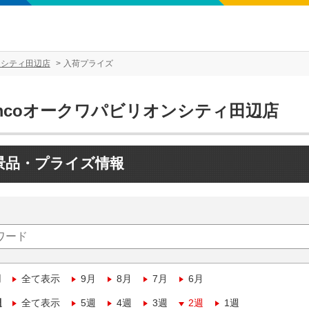
ンシティ田辺店
入荷プライズ
amcoオークワパビリオンシティ田辺店
景品・プライズ情報
月
全て表示
9月
8月
7月
6月
週
全て表示
5週
4週
3週
2週
1週