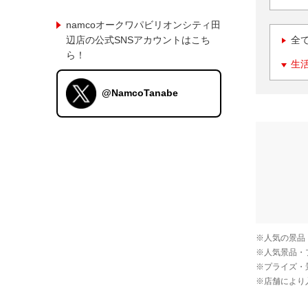
namcoオークワパビリオンシティ田
辺店の公式SNSアカウントはこち
全
ら！
生
@NamcoTanabe