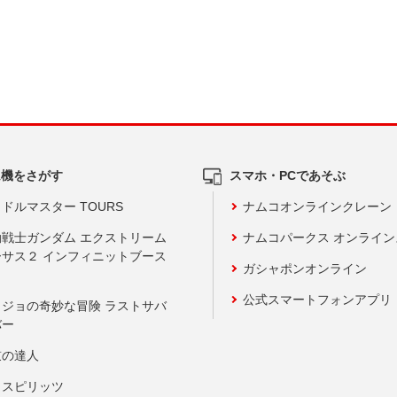
ム機をさがす
スマホ・PCであそぶ
ドルマスター TOURS
ナムコオンラインクレーン
動戦士ガンダム エクストリーム
ナムコパークス オンライ
ーサス２ インフィニットブース
ガシャポンオンライン
公式スマートフォンアプリ
ョジョの奇妙な冒険 ラストサバ
バー
鼓の達人
りスピリッツ