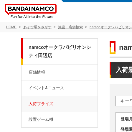
HOME
あそび場をさがす
施設・店舗検索
namcoオークワパビリオ
n
namcoオークワパビリオンシ
ティ田辺店
入荷
店舗情報
イベント&ニュース
入荷プライズ
登場
設置ゲーム機
登場