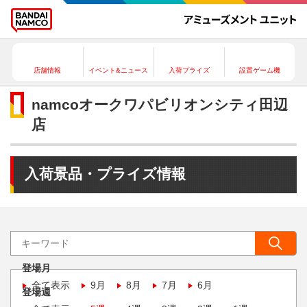
店舗情報
イベント&ニュース
入荷プライズ
設置ゲーム機
namcoオークワパビリオンシティ田辺
店
入荷景品・プライズ情報
登場月
全て表示
9月
8月
7月
6月
登場週