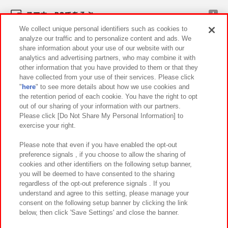
スマホ・PCであそぶ
We collect unique personal identifiers such as cookies to
analyze our traffic and to personalize content and ads. We
イベント・キャンペーン
share information about your use of our website with our
analytics and advertising partners, who may combine it with
other information that you have provided to them or that they
have collected from your use of their services. Please click
"
here
" to see more details about how we use cookies and
関連会社
サステナビリティ
サイトポリシー
the retention period of each cookie. You have the right to opt
out of our sharing of your information with our partners.
プライバシーポリシー
ウェブアクセシビリティ方針と検証結果
Please click [Do Not Share My Personal Information] to
exercise your right.
お取引先さまとともに
食品のご提供について
カスタマーハラスメント対応方針
よくあるご質問・お問い合わせ
Please note that even if you have enabled the opt-out
preference signals , if you choose to allow the sharing of
cookies and other identifiers on the following setup banner,
you will be deemed to have consented to the sharing
regardless of the opt-out preference signals . If you
understand and agree to this setting, please manage your
consent on the following setup banner by clicking the link
below, then click 'Save Settings' and close the banner.
©Bandai Namco Amusement Inc.