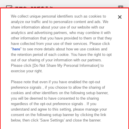
スマホ・PCであそぶ
We collect unique personal identifiers such as cookies to
analyze our traffic and to personalize content and ads. We
イベント・キャンペーン
share information about your use of our website with our
analytics and advertising partners, who may combine it with
other information that you have provided to them or that they
have collected from your use of their services. Please click
"
here
" to see more details about how we use cookies and
関連会社
サステナビリティ
サイトポリシー
the retention period of each cookie. You have the right to opt
out of our sharing of your information with our partners.
プライバシーポリシー
ウェブアクセシビリティ方針と検証結果
Please click [Do Not Share My Personal Information] to
exercise your right.
お取引先さまとともに
食品のご提供について
カスタマーハラスメント対応方針
よくあるご質問・お問い合わせ
Please note that even if you have enabled the opt-out
preference signals , if you choose to allow the sharing of
cookies and other identifiers on the following setup banner,
you will be deemed to have consented to the sharing
regardless of the opt-out preference signals . If you
understand and agree to this setting, please manage your
consent on the following setup banner by clicking the link
below, then click 'Save Settings' and close the banner.
©Bandai Namco Amusement Inc.