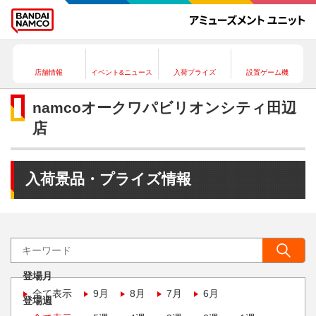
店舗情報
イベント&ニュース
入荷プライズ
設置ゲーム機
namcoオークワパビリオンシティ田辺
店
入荷景品・プライズ情報
登場月
全て表示
9月
8月
7月
6月
登場週