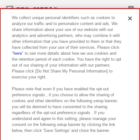
スマホ・PCであそぶ
We collect unique personal identifiers such as cookies to
analyze our traffic and to personalize content and ads. We
イベント・キャンペーン
share information about your use of our website with our
analytics and advertising partners, who may combine it with
other information that you have provided to them or that they
have collected from your use of their services. Please click
"
here
" to see more details about how we use cookies and
関連会社
サステナビリティ
サイトポリシー
the retention period of each cookie. You have the right to opt
out of our sharing of your information with our partners.
プライバシーポリシー
ウェブアクセシビリティ方針と検証結果
Please click [Do Not Share My Personal Information] to
exercise your right.
お取引先さまとともに
食品のご提供について
カスタマーハラスメント対応方針
よくあるご質問・お問い合わせ
Please note that even if you have enabled the opt-out
preference signals , if you choose to allow the sharing of
cookies and other identifiers on the following setup banner,
you will be deemed to have consented to the sharing
regardless of the opt-out preference signals . If you
understand and agree to this setting, please manage your
consent on the following setup banner by clicking the link
below, then click 'Save Settings' and close the banner.
©Bandai Namco Amusement Inc.