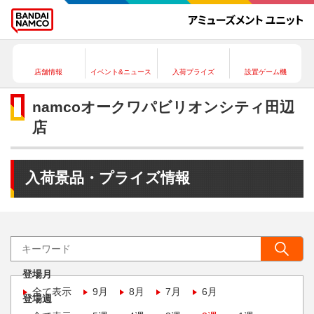
店舗情報
イベント&ニュース
入荷プライズ
設置ゲーム機
namcoオークワパビリオンシティ田辺
店
入荷景品・プライズ情報
登場月
全て表示
9月
8月
7月
6月
登場週