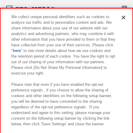
スマホ・PCであそぶ
We collect unique personal identifiers such as cookies to
analyze our traffic and to personalize content and ads. We
イベント・キャンペーン
share information about your use of our website with our
analytics and advertising partners, who may combine it with
other information that you have provided to them or that they
have collected from your use of their services. Please click
"
here
" to see more details about how we use cookies and
関連会社
サステナビリティ
サイトポリシー
the retention period of each cookie. You have the right to opt
out of our sharing of your information with our partners.
プライバシーポリシー
ウェブアクセシビリティ方針と検証結果
Please click [Do Not Share My Personal Information] to
exercise your right.
お取引先さまとともに
食品のご提供について
カスタマーハラスメント対応方針
よくあるご質問・お問い合わせ
Please note that even if you have enabled the opt-out
preference signals , if you choose to allow the sharing of
cookies and other identifiers on the following setup banner,
you will be deemed to have consented to the sharing
regardless of the opt-out preference signals . If you
understand and agree to this setting, please manage your
consent on the following setup banner by clicking the link
below, then click 'Save Settings' and close the banner.
©Bandai Namco Amusement Inc.