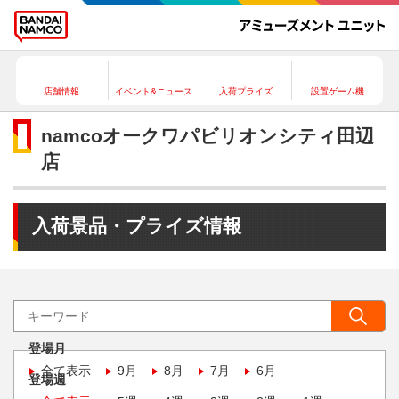
店舗情報
イベント&ニュース
入荷プライズ
設置ゲーム機
namcoオークワパビリオンシティ田辺
店
入荷景品・プライズ情報
登場月
全て表示
9月
8月
7月
6月
登場週