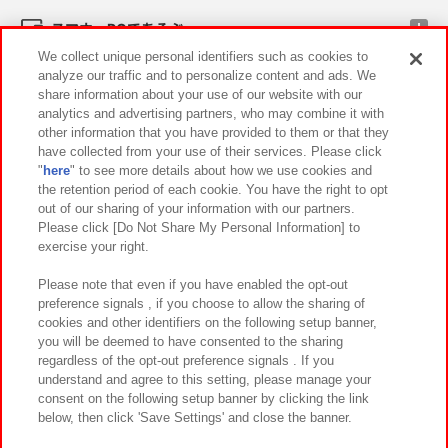
スマホ・PCであそぶ
We collect unique personal identifiers such as cookies to
analyze our traffic and to personalize content and ads. We
イベント・キャンペーン
share information about your use of our website with our
analytics and advertising partners, who may combine it with
other information that you have provided to them or that they
have collected from your use of their services. Please click
"
here
" to see more details about how we use cookies and
関連会社
サステナビリティ
サイトポリシー
the retention period of each cookie. You have the right to opt
out of our sharing of your information with our partners.
プライバシーポリシー
ウェブアクセシビリティ方針と検証結果
Please click [Do Not Share My Personal Information] to
exercise your right.
お取引先さまとともに
食品のご提供について
カスタマーハラスメント対応方針
よくあるご質問・お問い合わせ
Please note that even if you have enabled the opt-out
preference signals , if you choose to allow the sharing of
cookies and other identifiers on the following setup banner,
you will be deemed to have consented to the sharing
regardless of the opt-out preference signals . If you
understand and agree to this setting, please manage your
consent on the following setup banner by clicking the link
below, then click 'Save Settings' and close the banner.
©Bandai Namco Amusement Inc.