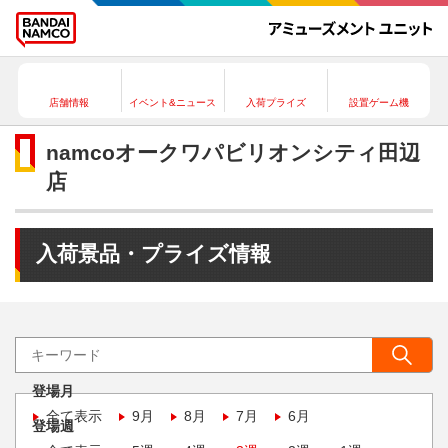
店舗情報
イベント&ニュース
入荷プライズ
設置ゲーム機
namcoオークワパビリオンシティ田辺
店
入荷景品・プライズ情報
登場月
全て表示
9月
8月
7月
6月
登場週