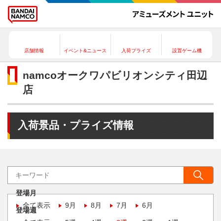
店舗情報
イベント&ニュース
入荷プライズ
設置ゲーム機
namcoオークワパビリオンシティ田辺
店
入荷景品・プライズ情報
登場月
全て表示
9月
8月
7月
6月
登場週