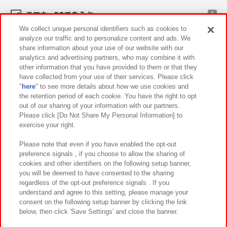
スマホ・PCであそぶ
We collect unique personal identifiers such as cookies to
analyze our traffic and to personalize content and ads. We
イベント・キャンペーン
share information about your use of our website with our
analytics and advertising partners, who may combine it with
other information that you have provided to them or that they
have collected from your use of their services. Please click
"
here
" to see more details about how we use cookies and
関連会社
サステナビリティ
サイトポリシー
the retention period of each cookie. You have the right to opt
out of our sharing of your information with our partners.
プライバシーポリシー
ウェブアクセシビリティ方針と検証結果
Please click [Do Not Share My Personal Information] to
exercise your right.
お取引先さまとともに
食品のご提供について
カスタマーハラスメント対応方針
よくあるご質問・お問い合わせ
Please note that even if you have enabled the opt-out
preference signals , if you choose to allow the sharing of
cookies and other identifiers on the following setup banner,
you will be deemed to have consented to the sharing
regardless of the opt-out preference signals . If you
understand and agree to this setting, please manage your
consent on the following setup banner by clicking the link
below, then click 'Save Settings' and close the banner.
©Bandai Namco Amusement Inc.