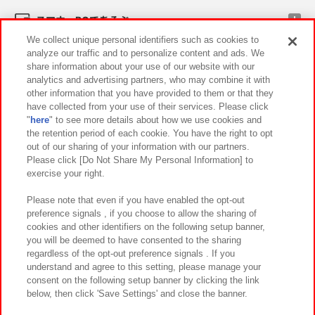
スマホ・PCであそぶ
We collect unique personal identifiers such as cookies to
analyze our traffic and to personalize content and ads. We
イベント・キャンペーン
share information about your use of our website with our
analytics and advertising partners, who may combine it with
other information that you have provided to them or that they
have collected from your use of their services. Please click
"
here
" to see more details about how we use cookies and
関連会社
サステナビリティ
サイトポリシー
the retention period of each cookie. You have the right to opt
out of our sharing of your information with our partners.
プライバシーポリシー
ウェブアクセシビリティ方針と検証結果
Please click [Do Not Share My Personal Information] to
exercise your right.
お取引先さまとともに
食品のご提供について
カスタマーハラスメント対応方針
よくあるご質問・お問い合わせ
Please note that even if you have enabled the opt-out
preference signals , if you choose to allow the sharing of
cookies and other identifiers on the following setup banner,
you will be deemed to have consented to the sharing
regardless of the opt-out preference signals . If you
understand and agree to this setting, please manage your
consent on the following setup banner by clicking the link
below, then click 'Save Settings' and close the banner.
©Bandai Namco Amusement Inc.