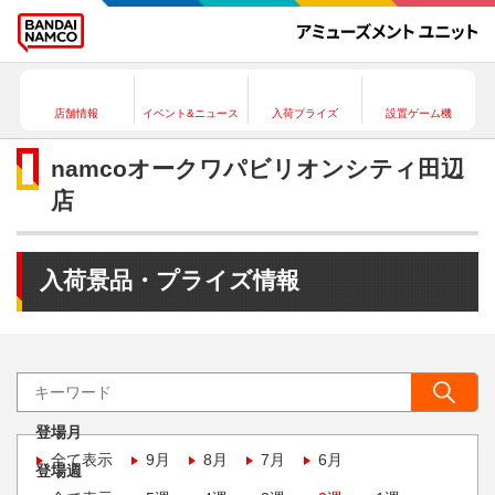
店舗情報
イベント&ニュース
入荷プライズ
設置ゲーム機
namcoオークワパビリオンシティ田辺
店
入荷景品・プライズ情報
登場月
全て表示
9月
8月
7月
6月
登場週