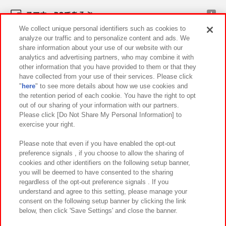
スマホ・PCであそぶ
We collect unique personal identifiers such as cookies to
analyze our traffic and to personalize content and ads. We
イベント・キャンペーン
share information about your use of our website with our
analytics and advertising partners, who may combine it with
other information that you have provided to them or that they
have collected from your use of their services. Please click
"
here
" to see more details about how we use cookies and
関連会社
サステナビリティ
サイトポリシー
the retention period of each cookie. You have the right to opt
out of our sharing of your information with our partners.
プライバシーポリシー
ウェブアクセシビリティ方針と検証結果
Please click [Do Not Share My Personal Information] to
exercise your right.
お取引先さまとともに
食品のご提供について
カスタマーハラスメント対応方針
よくあるご質問・お問い合わせ
Please note that even if you have enabled the opt-out
preference signals , if you choose to allow the sharing of
cookies and other identifiers on the following setup banner,
you will be deemed to have consented to the sharing
regardless of the opt-out preference signals . If you
understand and agree to this setting, please manage your
consent on the following setup banner by clicking the link
below, then click 'Save Settings' and close the banner.
©Bandai Namco Amusement Inc.