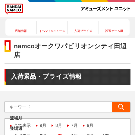
店舗情報
イベント&ニュース
入荷プライズ
設置ゲーム機
namcoオークワパビリオンシティ田辺
店
入荷景品・プライズ情報
登場月
全て表示
9月
8月
7月
6月
登場週