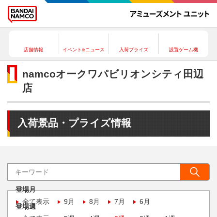
店舗情報
イベント&ニュース
入荷プライズ
設置ゲーム機
namcoオークワパビリオンシティ田辺
店
入荷景品・プライズ情報
登場月
全て表示
9月
8月
7月
6月
登場週