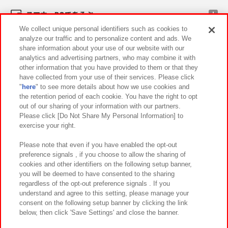
スマホ・PCであそぶ
We collect unique personal identifiers such as cookies to
analyze our traffic and to personalize content and ads. We
イベント・キャンペーン
share information about your use of our website with our
analytics and advertising partners, who may combine it with
other information that you have provided to them or that they
have collected from your use of their services. Please click
"
here
" to see more details about how we use cookies and
関連会社
サステナビリティ
サイトポリシー
the retention period of each cookie. You have the right to opt
out of our sharing of your information with our partners.
プライバシーポリシー
ウェブアクセシビリティ方針と検証結果
Please click [Do Not Share My Personal Information] to
exercise your right.
お取引先さまとともに
食品のご提供について
カスタマーハラスメント対応方針
よくあるご質問・お問い合わせ
Please note that even if you have enabled the opt-out
preference signals , if you choose to allow the sharing of
cookies and other identifiers on the following setup banner,
you will be deemed to have consented to the sharing
regardless of the opt-out preference signals . If you
understand and agree to this setting, please manage your
consent on the following setup banner by clicking the link
below, then click 'Save Settings' and close the banner.
©Bandai Namco Amusement Inc.