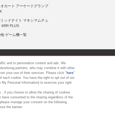
リオカート アーケードグランプ
X
岸ミッドナイト マキシマムチュ
 6RR PLUS
の他 ゲーム機一覧
サイトポリシー
プライバシーポリシー
ウェブアクセシビリティ方
raffic and to personalize content and ads. We
advertising partners, who may combine it with other
rom your use of their services. Please click "
here
"
供について
カスタマーハラスメント対応方針
よくあるご質問・
f each cookie. You have the right to opt out of our
e My Personal Information] to exercise your right.
 , if you choose to allow the sharing of cookies
to have consented to the sharing regardless of the
, please manage your consent on the following
lose the banner.
ndai Namco Amusement Lab Inc.
©Bandai Namco Experience Inc.
©HANAY