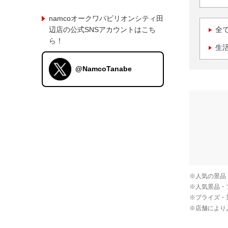
namcoオークワパビリオンシティ田
辺店の公式SNSアカウントはこち
全
ら！
生
@NamcoTanabe