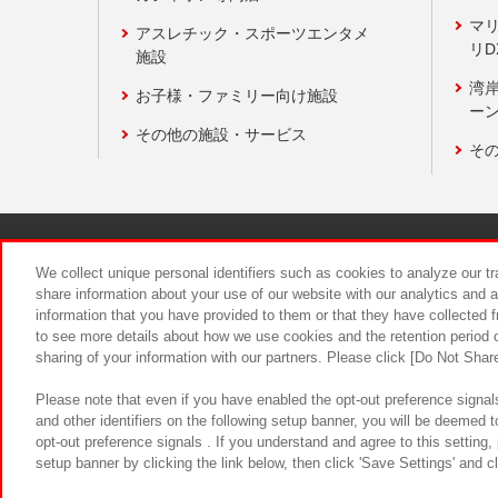
マ
アスレチック・スポーツエンタメ
リD
施設
湾
お子様・ファミリー向け施設
ーン
その他の施設・サービス
そ
関連会社
サステナビリティ
We collect unique personal identifiers such as cookies to analyze our t
share information about your use of our website with our analytics and 
information that you have provided to them or that they have collected f
食品のご提
to see more details about how we use cookies and the retention period o
sharing of your information with our partners. Please click [Do Not Shar
Please note that even if you have enabled the opt-out preference signals
and other identifiers on the following setup banner, you will be deemed 
opt-out preference signals . If you understand and agree to this setting
setup banner by clicking the link below, then click 'Save Settings' and c
©Bandai Namco Amusement Inc.
©Ba