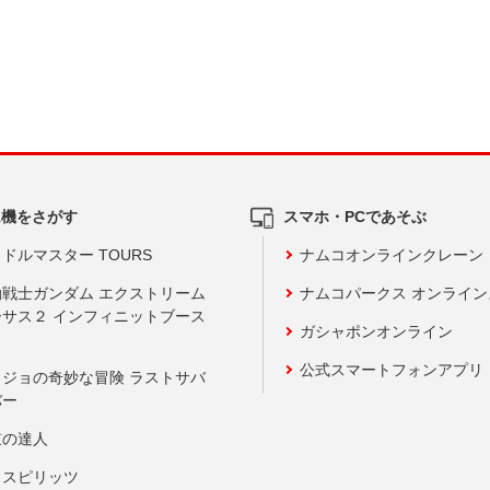
ム機をさがす
スマホ・PCであそぶ
ドルマスター TOURS
ナムコオンラインクレーン
動戦士ガンダム エクストリーム
ナムコパークス オンライ
ーサス２ インフィニットブース
ガシャポンオンライン
公式スマートフォンアプリ
ョジョの奇妙な冒険 ラストサバ
バー
鼓の達人
りスピリッツ