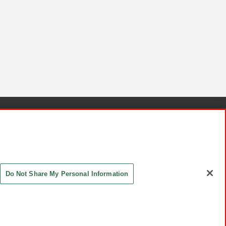
針と検証結果
お取引先さまとともに
お問い合わせ
Do Not Share My Personal Information
ASHIKI Co., Ltd. All Rights Reserved.