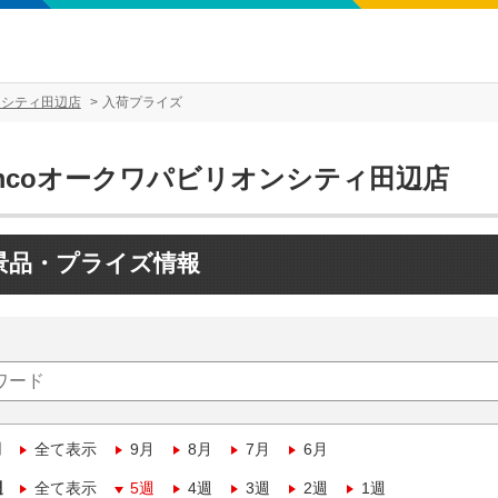
ンシティ田辺店
入荷プライズ
amcoオークワパビリオンシティ田辺店
景品・プライズ情報
月
全て表示
9月
8月
7月
6月
週
全て表示
5週
4週
3週
2週
1週