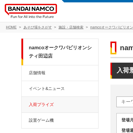
HOME
あそび場をさがす
施設・店舗検索
namcoオークワパビリオ
n
namcoオークワパビリオンシ
ティ田辺店
入荷
店舗情報
イベント&ニュース
入荷プライズ
登場
設置ゲーム機
登場