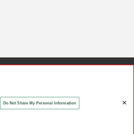
針と検証結果
お取引先さまとともに
お問い合わせ
Do Not Share My Personal Information
ASHIKI Co., Ltd. All Rights Reserved.