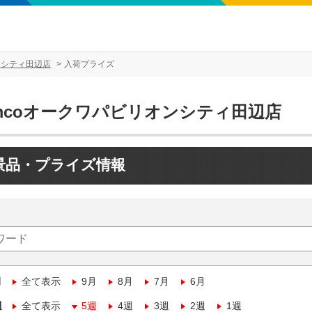
ンシティ田辺店
入荷プライズ
amcoオークワパビリオンシティ田辺店
景品・プライズ情報
月
全て表示
9月
8月
7月
6月
週
全て表示
5週
4週
3週
2週
1週