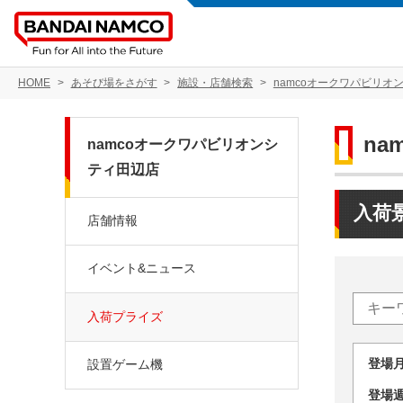
HOME
あそび場をさがす
施設・店舗検索
namcoオークワパビリオ
n
namcoオークワパビリオンシ
ティ田辺店
入荷
店舗情報
イベント&ニュース
入荷プライズ
登場
設置ゲーム機
登場