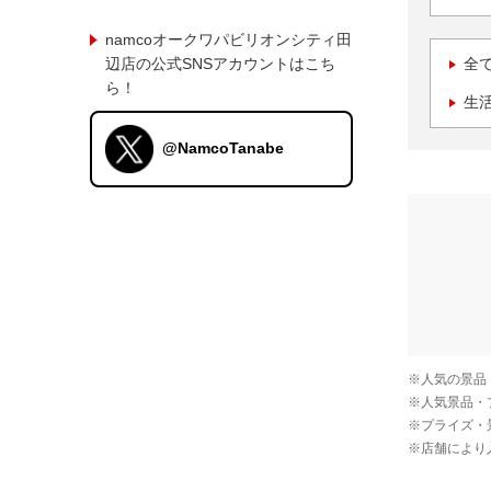
namcoオークワパビリオンシティ田
辺店の公式SNSアカウントはこち
全
ら！
生
@NamcoTanabe