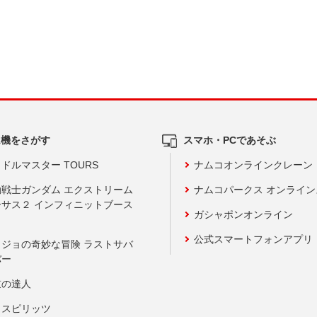
ム機をさがす
スマホ・PCであそぶ
ドルマスター TOURS
ナムコオンラインクレーン
動戦士ガンダム エクストリーム
ナムコパークス オンライ
ーサス２ インフィニットブース
ガシャポンオンライン
公式スマートフォンアプリ
ョジョの奇妙な冒険 ラストサバ
バー
鼓の達人
りスピリッツ