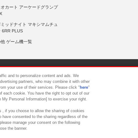
リオカート アーケードグランプ
X
岸ミッドナイト マキシマムチュ
 6RR PLUS
の他 ゲーム機一覧
サイトポリシー
プライバシーポリシー
ウェブアクセシビリティ方
raffic and to personalize content and ads. We
advertising partners, who may combine it with other
rom your use of their services. Please click "
here
"
供について
カスタマーハラスメント対応方針
よくあるご質問・
f each cookie. You have the right to opt out of our
e My Personal Information] to exercise your right.
 , if you choose to allow the sharing of cookies
to have consented to the sharing regardless of the
, please manage your consent on the following
lose the banner.
ndai Namco Amusement Lab Inc.
©Bandai Namco Experience Inc.
©HANAY