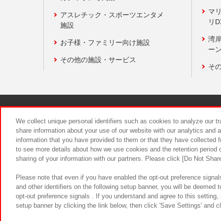
マ
アスレチック・スポーツエンタメ
リD
施設
湾
お子様・ファミリー向け施設
ーン
その他の施設・サービス
そ
関連会社
サステナビリティ
We collect unique personal identifiers such as cookies to analyze our t
share information about your use of our website with our analytics and 
information that you have provided to them or that they have collected f
食品のご提
to see more details about how we use cookies and the retention period o
sharing of your information with our partners. Please click [Do Not Shar
Please note that even if you have enabled the opt-out preference signals
and other identifiers on the following setup banner, you will be deemed 
opt-out preference signals . If you understand and agree to this setting
setup banner by clicking the link below, then click 'Save Settings' and c
©Bandai Namco Amusement Inc.
©Ba