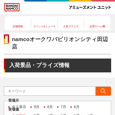
店舗情報
イベント&ニュース
入荷プライズ
設置ゲーム機
namcoオークワパビリオンシティ田辺
店
入荷景品・プライズ情報
登場月
全て表示
9月
8月
7月
6月
登場週