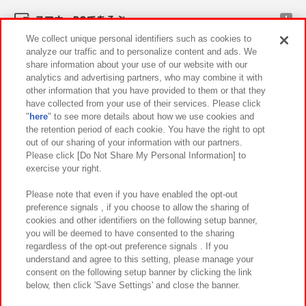
スマホ・PCであそぶ
We collect unique personal identifiers such as cookies to
analyze our traffic and to personalize content and ads. We
イベント・キャンペーン
share information about your use of our website with our
analytics and advertising partners, who may combine it with
other information that you have provided to them or that they
have collected from your use of their services. Please click
"
here
" to see more details about how we use cookies and
関連会社
サステナビリティ
サイトポリシー
the retention period of each cookie. You have the right to opt
out of our sharing of your information with our partners.
プライバシーポリシー
ウェブアクセシビリティ方針と検証結果
Please click [Do Not Share My Personal Information] to
exercise your right.
お取引先さまとともに
食品のご提供について
カスタマーハラスメント対応方針
よくあるご質問・お問い合わせ
Please note that even if you have enabled the opt-out
preference signals , if you choose to allow the sharing of
cookies and other identifiers on the following setup banner,
you will be deemed to have consented to the sharing
regardless of the opt-out preference signals . If you
understand and agree to this setting, please manage your
consent on the following setup banner by clicking the link
below, then click 'Save Settings' and close the banner.
©Bandai Namco Amusement Inc.