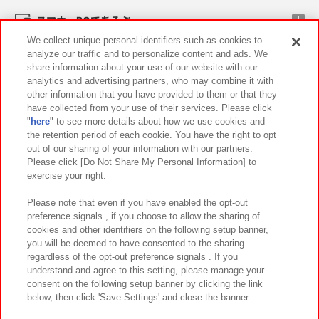
スマホ・PCであそぶ
We collect unique personal identifiers such as cookies to
analyze our traffic and to personalize content and ads. We
イベント・キャンペーン
share information about your use of our website with our
analytics and advertising partners, who may combine it with
other information that you have provided to them or that they
have collected from your use of their services. Please click
"
here
" to see more details about how we use cookies and
関連会社
サステナビリティ
サイトポリシー
the retention period of each cookie. You have the right to opt
out of our sharing of your information with our partners.
プライバシーポリシー
ウェブアクセシビリティ方針と検証結果
Please click [Do Not Share My Personal Information] to
exercise your right.
お取引先さまとともに
食品のご提供について
カスタマーハラスメント対応方針
よくあるご質問・お問い合わせ
Please note that even if you have enabled the opt-out
preference signals , if you choose to allow the sharing of
cookies and other identifiers on the following setup banner,
you will be deemed to have consented to the sharing
regardless of the opt-out preference signals . If you
understand and agree to this setting, please manage your
consent on the following setup banner by clicking the link
below, then click 'Save Settings' and close the banner.
©Bandai Namco Amusement Inc.