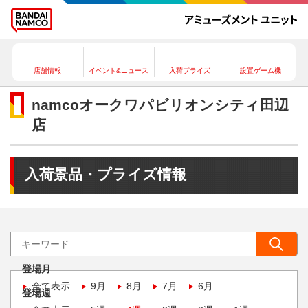
店舗情報
イベント&ニュース
入荷プライズ
設置ゲーム機
namcoオークワパビリオンシティ田辺
店
入荷景品・プライズ情報
登場月
全て表示
9月
8月
7月
6月
登場週