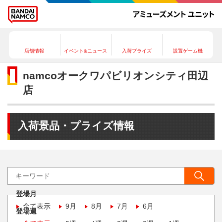
店舗情報
イベント&ニュース
入荷プライズ
設置ゲーム機
namcoオークワパビリオンシティ田辺
店
入荷景品・プライズ情報
登場月
全て表示
9月
8月
7月
6月
登場週