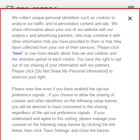
スマホ・PCであそぶ
We collect unique personal identifiers such as cookies to
analyze our traffic and to personalize content and ads. We
イベント・キャンペーン
share information about your use of our website with our
analytics and advertising partners, who may combine it with
other information that you have provided to them or that they
have collected from your use of their services. Please click
"
here
" to see more details about how we use cookies and
関連会社
サステナビリティ
サイトポリシー
the retention period of each cookie. You have the right to opt
out of our sharing of your information with our partners.
プライバシーポリシー
ウェブアクセシビリティ方針と検証結果
Please click [Do Not Share My Personal Information] to
exercise your right.
お取引先さまとともに
食品のご提供について
カスタマーハラスメント対応方針
よくあるご質問・お問い合わせ
Please note that even if you have enabled the opt-out
preference signals , if you choose to allow the sharing of
cookies and other identifiers on the following setup banner,
you will be deemed to have consented to the sharing
regardless of the opt-out preference signals . If you
understand and agree to this setting, please manage your
consent on the following setup banner by clicking the link
below, then click 'Save Settings' and close the banner.
©Bandai Namco Amusement Inc.