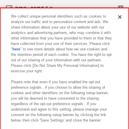
スマホ・PCであそぶ
We collect unique personal identifiers such as cookies to
analyze our traffic and to personalize content and ads. We
イベント・キャンペーン
share information about your use of our website with our
analytics and advertising partners, who may combine it with
other information that you have provided to them or that they
have collected from your use of their services. Please click
"
here
" to see more details about how we use cookies and
関連会社
サステナビリティ
サイトポリシー
the retention period of each cookie. You have the right to opt
out of our sharing of your information with our partners.
プライバシーポリシー
ウェブアクセシビリティ方針と検証結果
Please click [Do Not Share My Personal Information] to
exercise your right.
お取引先さまとともに
食品のご提供について
カスタマーハラスメント対応方針
よくあるご質問・お問い合わせ
Please note that even if you have enabled the opt-out
preference signals , if you choose to allow the sharing of
cookies and other identifiers on the following setup banner,
you will be deemed to have consented to the sharing
regardless of the opt-out preference signals . If you
understand and agree to this setting, please manage your
consent on the following setup banner by clicking the link
below, then click 'Save Settings' and close the banner.
©Bandai Namco Amusement Inc.