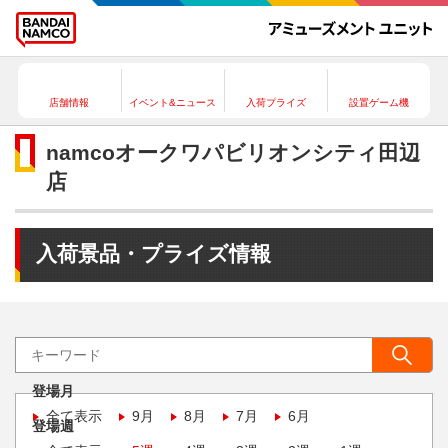
店舗情報
イベント&ニュース
入荷プライズ
設置ゲーム機
namcoオークワパビリオンシティ田辺
店
入荷景品・プライズ情報
登場月
全て表示
9月
8月
7月
6月
登場週