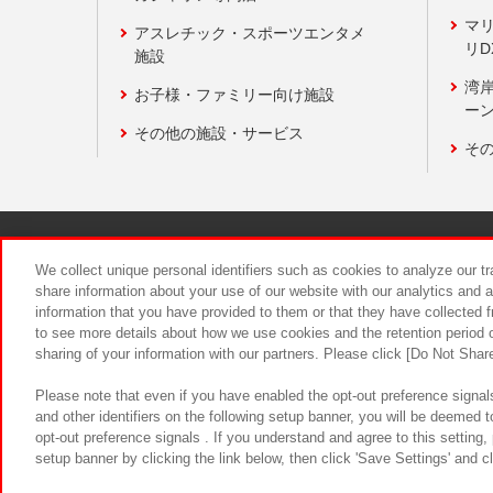
マ
アスレチック・スポーツエンタメ
リD
施設
湾
お子様・ファミリー向け施設
ーン
その他の施設・サービス
そ
関連会社
サステナビリティ
We collect unique personal identifiers such as cookies to analyze our t
share information about your use of our website with our analytics and 
information that you have provided to them or that they have collected f
食品のご提
to see more details about how we use cookies and the retention period o
sharing of your information with our partners. Please click [Do Not Shar
Please note that even if you have enabled the opt-out preference signals
and other identifiers on the following setup banner, you will be deemed 
opt-out preference signals . If you understand and agree to this setting
setup banner by clicking the link below, then click 'Save Settings' and c
©Bandai Namco Amusement Inc.
©Ba