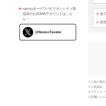
namcoオークワパビリオンシティ田
辺店の公式SNSアカウントはこち
全
ら！
生
@NamcoTanabe