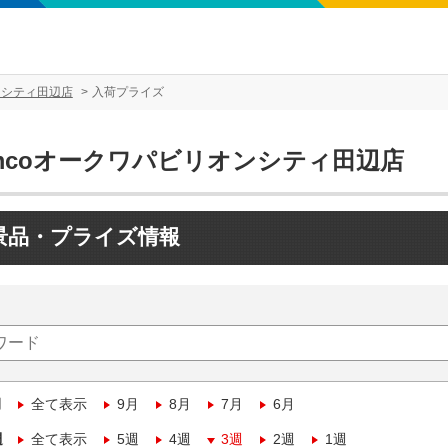
ンシティ田辺店
入荷プライズ
amcoオークワパビリオンシティ田辺店
景品・プライズ情報
月
全て表示
9月
8月
7月
6月
週
全て表示
5週
4週
3週
2週
1週