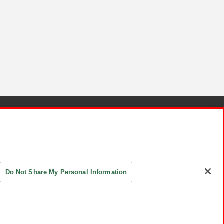
針と検証結果
お取引先さまとともに
お問い合わせ
Do Not Share My Personal Information
ASHIKI Co., Ltd. All Rights Reserved.