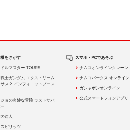
ム機をさがす
スマホ・PCであそぶ
ドルマスター TOURS
ナムコオンラインクレーン
動戦士ガンダム エクストリーム
ナムコパークス オンライ
ーサス２ インフィニットブース
ガシャポンオンライン
公式スマートフォンアプリ
ョジョの奇妙な冒険 ラストサバ
バー
鼓の達人
りスピリッツ