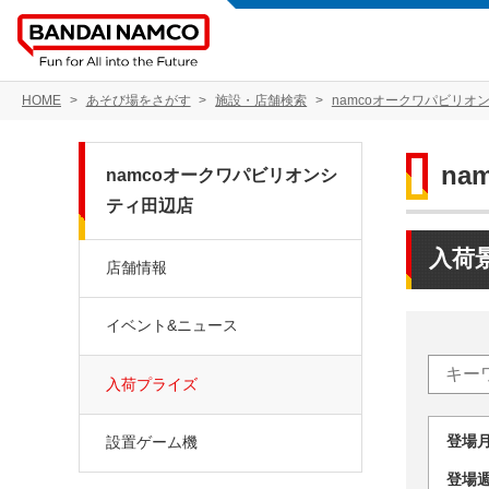
HOME
あそび場をさがす
施設・店舗検索
namcoオークワパビリオ
n
namcoオークワパビリオンシ
ティ田辺店
入荷
店舗情報
イベント&ニュース
入荷プライズ
登場
設置ゲーム機
登場