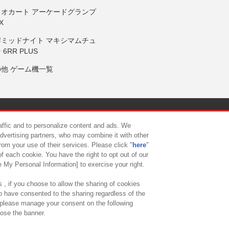
リオカート アーケードグランプ
X
岸ミッドナイト マキシマムチュ
 6RR PLUS
の他 ゲーム機一覧
サイトポリシー
プライバシーポリシー
ウェブアクセシビリティ方
raffic and to personalize content and ads. We
advertising partners, who may combine it with other
rom your use of their services. Please click "
here
"
供について
カスタマーハラスメント対応方針
よくあるご質問・
f each cookie. You have the right to opt out of our
e My Personal Information] to exercise your right.
 , if you choose to allow the sharing of cookies
to have consented to the sharing regardless of the
, please manage your consent on the following
lose the banner.
ndai Namco Amusement Lab Inc.
©Bandai Namco Experience Inc.
©HANAY