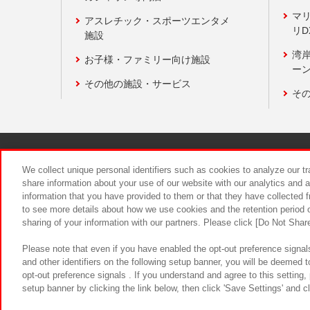
マ
アスレチック・スポーツエンタメ
リD
施設
湾
お子様・ファミリー向け施設
ーン
その他の施設・サービス
そ
関連会社
サステナビリティ
We collect unique personal identifiers such as cookies to analyze our t
share information about your use of our website with our analytics and 
information that you have provided to them or that they have collected f
食品のご提
to see more details about how we use cookies and the retention period o
sharing of your information with our partners. Please click [Do Not Shar
Please note that even if you have enabled the opt-out preference signals
and other identifiers on the following setup banner, you will be deemed 
opt-out preference signals . If you understand and agree to this setting
setup banner by clicking the link below, then click 'Save Settings' and c
©Bandai Namco Amusement Inc.
©Ba