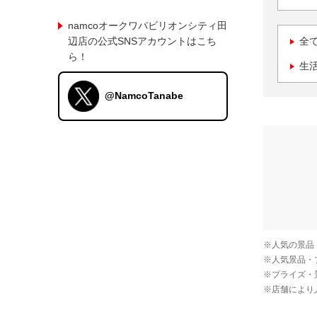
namcoオークワパビリオンシティ田
辺店の公式SNSアカウントはこち
全
ら！
生
@NamcoTanabe