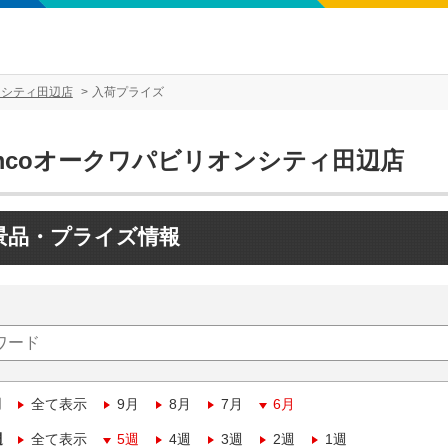
ンシティ田辺店
入荷プライズ
amcoオークワパビリオンシティ田辺店
景品・プライズ情報
月
全て表示
9月
8月
7月
6月
週
全て表示
5週
4週
3週
2週
1週