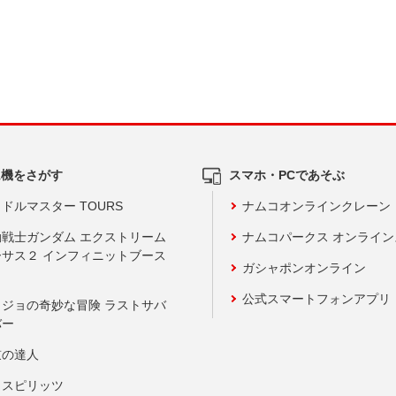
ム機をさがす
スマホ・PCであそぶ
ドルマスター TOURS
ナムコオンラインクレーン
動戦士ガンダム エクストリーム
ナムコパークス オンライ
ーサス２ インフィニットブース
ガシャポンオンライン
公式スマートフォンアプリ
ョジョの奇妙な冒険 ラストサバ
バー
鼓の達人
りスピリッツ