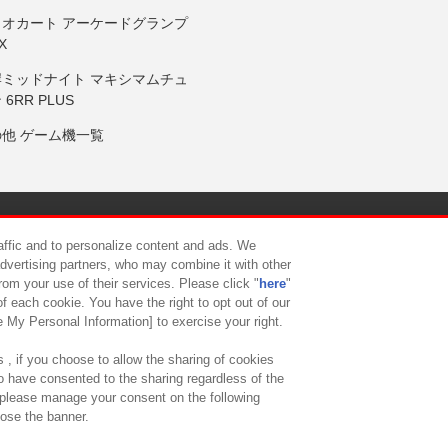
リオカート アーケードグランプ
X
岸ミッドナイト マキシマムチュ
 6RR PLUS
の他 ゲーム機一覧
サイトポリシー
プライバシーポリシー
ウェブアクセシビリティ方
raffic and to personalize content and ads. We
advertising partners, who may combine it with other
rom your use of their services. Please click "
here
"
供について
カスタマーハラスメント対応方針
よくあるご質問・
f each cookie. You have the right to opt out of our
e My Personal Information] to exercise your right.
 , if you choose to allow the sharing of cookies
to have consented to the sharing regardless of the
, please manage your consent on the following
lose the banner.
ndai Namco Amusement Lab Inc.
©Bandai Namco Experience Inc.
©HANAY