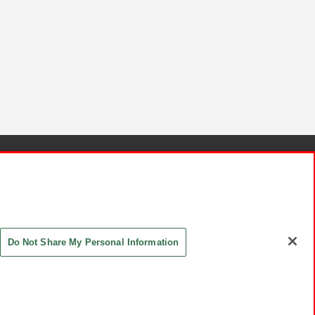
針と検証結果
お取引先さまとともに
お問い合わせ
Do Not Share My Personal Information
ASHIKI Co., Ltd. All Rights Reserved.