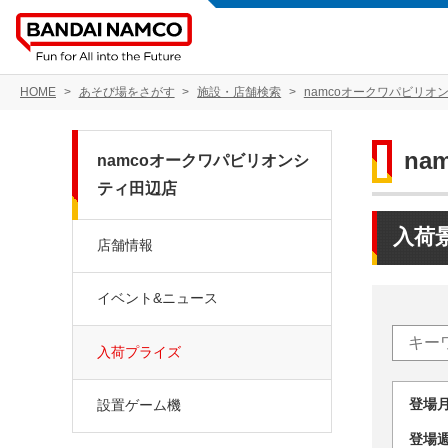
HOME
あそび場をさがす
施設・店舗検索
namcoオークワパビリオ
n
namcoオークワパビリオンシ
ティ田辺店
入荷
店舗情報
イベント&ニュース
入荷プライズ
登場
設置ゲーム機
登場