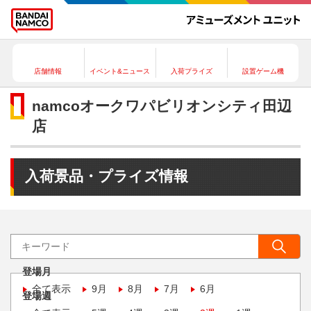
店舗情報
イベント&ニュース
入荷プライズ
設置ゲーム機
namcoオークワパビリオンシティ田辺
店
入荷景品・プライズ情報
登場月
全て表示
9月
8月
7月
6月
登場週