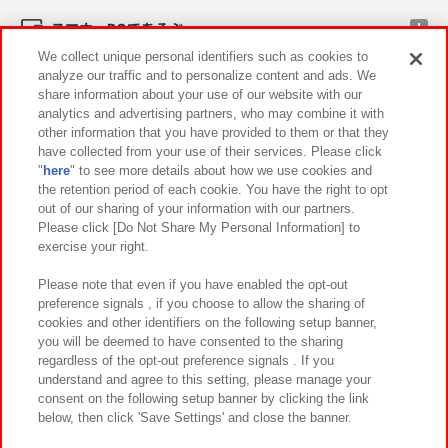
スマホ・PCであそぶ
We collect unique personal identifiers such as cookies to
analyze our traffic and to personalize content and ads. We
イベント・キャンペーン
share information about your use of our website with our
analytics and advertising partners, who may combine it with
other information that you have provided to them or that they
have collected from your use of their services. Please click
"
here
" to see more details about how we use cookies and
関連会社
サステナビリティ
サイトポリシー
the retention period of each cookie. You have the right to opt
out of our sharing of your information with our partners.
プライバシーポリシー
ウェブアクセシビリティ方針と検証結果
Please click [Do Not Share My Personal Information] to
exercise your right.
お取引先さまとともに
食品のご提供について
カスタマーハラスメント対応方針
よくあるご質問・お問い合わせ
Please note that even if you have enabled the opt-out
preference signals , if you choose to allow the sharing of
cookies and other identifiers on the following setup banner,
you will be deemed to have consented to the sharing
regardless of the opt-out preference signals . If you
understand and agree to this setting, please manage your
consent on the following setup banner by clicking the link
below, then click 'Save Settings' and close the banner.
©Bandai Namco Amusement Inc.