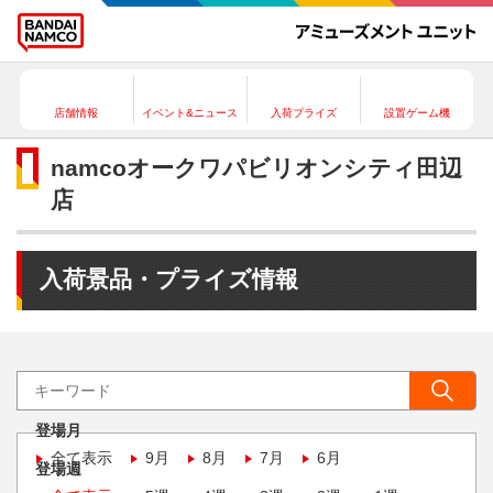
店舗情報
イベント&ニュース
入荷プライズ
設置ゲーム機
namcoオークワパビリオンシティ田辺
店
入荷景品・プライズ情報
登場月
全て表示
9月
8月
7月
6月
登場週