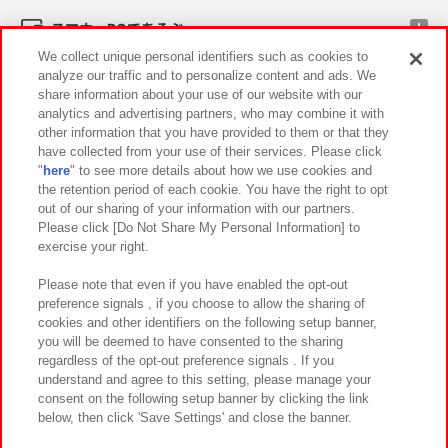
スマホ・PCであそぶ
We collect unique personal identifiers such as cookies to
analyze our traffic and to personalize content and ads. We
イベント・キャンペーン
share information about your use of our website with our
analytics and advertising partners, who may combine it with
other information that you have provided to them or that they
have collected from your use of their services. Please click
"
here
" to see more details about how we use cookies and
関連会社
サステナビリティ
サイトポリシー
the retention period of each cookie. You have the right to opt
out of our sharing of your information with our partners.
プライバシーポリシー
ウェブアクセシビリティ方針と検証結果
Please click [Do Not Share My Personal Information] to
exercise your right.
お取引先さまとともに
食品のご提供について
カスタマーハラスメント対応方針
よくあるご質問・お問い合わせ
Please note that even if you have enabled the opt-out
preference signals , if you choose to allow the sharing of
cookies and other identifiers on the following setup banner,
you will be deemed to have consented to the sharing
regardless of the opt-out preference signals . If you
understand and agree to this setting, please manage your
consent on the following setup banner by clicking the link
below, then click 'Save Settings' and close the banner.
©Bandai Namco Amusement Inc.