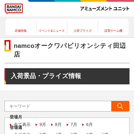
店舗情報
イベント&ニュース
入荷プライズ
設置ゲーム機
namcoオークワパビリオンシティ田辺
店
入荷景品・プライズ情報
登場月
全て表示
9月
8月
7月
6月
登場週