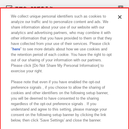
スマホ・PCであそぶ
We collect unique personal identifiers such as cookies to
analyze our traffic and to personalize content and ads. We
イベント・キャンペーン
share information about your use of our website with our
analytics and advertising partners, who may combine it with
other information that you have provided to them or that they
have collected from your use of their services. Please click
"
here
" to see more details about how we use cookies and
関連会社
サステナビリティ
サイトポリシー
the retention period of each cookie. You have the right to opt
out of our sharing of your information with our partners.
プライバシーポリシー
ウェブアクセシビリティ方針と検証結果
Please click [Do Not Share My Personal Information] to
exercise your right.
お取引先さまとともに
食品のご提供について
カスタマーハラスメント対応方針
よくあるご質問・お問い合わせ
Please note that even if you have enabled the opt-out
preference signals , if you choose to allow the sharing of
cookies and other identifiers on the following setup banner,
you will be deemed to have consented to the sharing
regardless of the opt-out preference signals . If you
understand and agree to this setting, please manage your
consent on the following setup banner by clicking the link
below, then click 'Save Settings' and close the banner.
©Bandai Namco Amusement Inc.