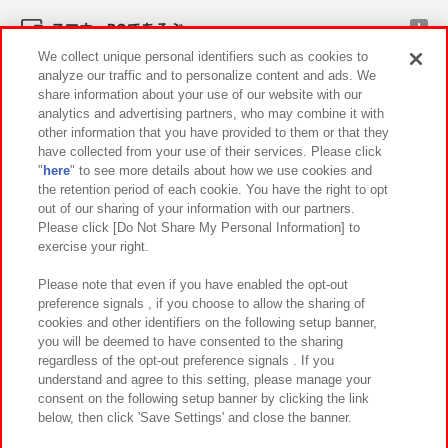
スマホ・PCであそぶ
We collect unique personal identifiers such as cookies to
analyze our traffic and to personalize content and ads. We
イベント・キャンペーン
share information about your use of our website with our
analytics and advertising partners, who may combine it with
other information that you have provided to them or that they
have collected from your use of their services. Please click
"
here
" to see more details about how we use cookies and
関連会社
サステナビリティ
サイトポリシー
the retention period of each cookie. You have the right to opt
out of our sharing of your information with our partners.
プライバシーポリシー
ウェブアクセシビリティ方針と検証結果
Please click [Do Not Share My Personal Information] to
exercise your right.
お取引先さまとともに
食品のご提供について
カスタマーハラスメント対応方針
よくあるご質問・お問い合わせ
Please note that even if you have enabled the opt-out
preference signals , if you choose to allow the sharing of
cookies and other identifiers on the following setup banner,
you will be deemed to have consented to the sharing
regardless of the opt-out preference signals . If you
understand and agree to this setting, please manage your
consent on the following setup banner by clicking the link
below, then click 'Save Settings' and close the banner.
©Bandai Namco Amusement Inc.