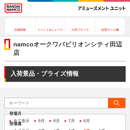
店舗情報
イベント&ニュース
入荷プライズ
設置ゲーム機
namcoオークワパビリオンシティ田辺
店
入荷景品・プライズ情報
登場月
全て表示
9月
8月
7月
6月
登場週