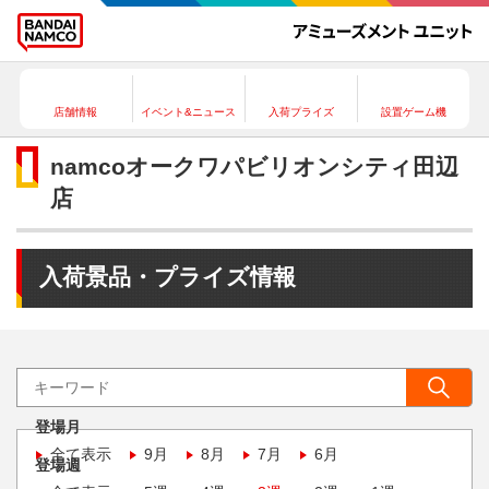
店舗情報
イベント&ニュース
入荷プライズ
設置ゲーム機
namcoオークワパビリオンシティ田辺
店
入荷景品・プライズ情報
登場月
全て表示
9月
8月
7月
6月
登場週