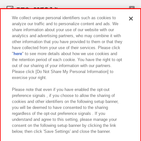
スマホ・PCであそぶ
We collect unique personal identifiers such as cookies to
analyze our traffic and to personalize content and ads. We
イベント・キャンペーン
share information about your use of our website with our
analytics and advertising partners, who may combine it with
other information that you have provided to them or that they
have collected from your use of their services. Please click
"
here
" to see more details about how we use cookies and
関連会社
サステナビリティ
サイトポリシー
the retention period of each cookie. You have the right to opt
out of our sharing of your information with our partners.
プライバシーポリシー
ウェブアクセシビリティ方針と検証結果
Please click [Do Not Share My Personal Information] to
exercise your right.
お取引先さまとともに
食品のご提供について
カスタマーハラスメント対応方針
よくあるご質問・お問い合わせ
Please note that even if you have enabled the opt-out
preference signals , if you choose to allow the sharing of
cookies and other identifiers on the following setup banner,
you will be deemed to have consented to the sharing
regardless of the opt-out preference signals . If you
understand and agree to this setting, please manage your
consent on the following setup banner by clicking the link
below, then click 'Save Settings' and close the banner.
©Bandai Namco Amusement Inc.