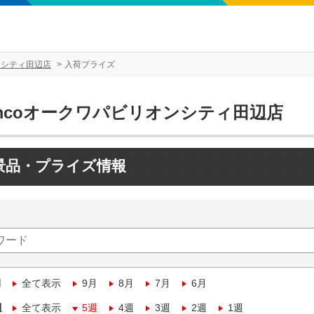
ンシティ田辺店
入荷プライズ
amcoオークワパビリオンシティ田辺店
景品・プライズ情報
月
全て表示
9月
8月
7月
6月
週
全て表示
5週
4週
3週
2週
1週