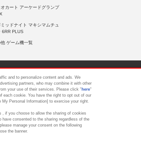
リオカート アーケードグランプ
X
岸ミッドナイト マキシマムチュ
 6RR PLUS
の他 ゲーム機一覧
サイトポリシー
プライバシーポリシー
ウェブアクセシビリティ方
raffic and to personalize content and ads. We
advertising partners, who may combine it with other
rom your use of their services. Please click "
here
"
供について
カスタマーハラスメント対応方針
よくあるご質問・
f each cookie. You have the right to opt out of our
e My Personal Information] to exercise your right.
 , if you choose to allow the sharing of cookies
to have consented to the sharing regardless of the
, please manage your consent on the following
lose the banner.
ndai Namco Amusement Lab Inc.
©Bandai Namco Experience Inc.
©HANAY