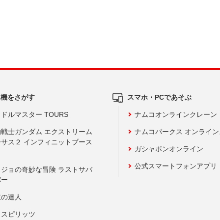
ム機をさがす
スマホ・PCであそぶ
ドルマスター TOURS
ナムコオンラインクレーン
動戦士ガンダム エクストリーム
ナムコパークス オンライ
ーサス２ インフィニットブース
ガシャポンオンライン
公式スマートフォンアプリ
ョジョの奇妙な冒険 ラストサバ
バー
鼓の達人
りスピリッツ