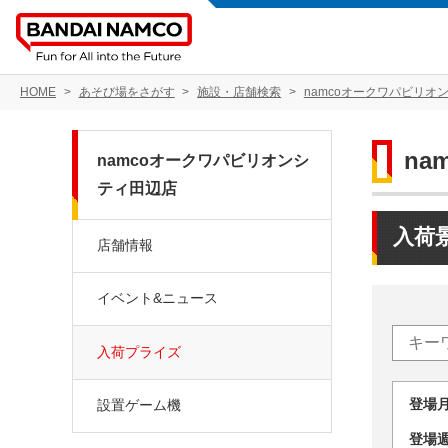
HOME
あそび場をさがす
施設・店舗検索
namcoオークワパビリオ
n
namcoオークワパビリオンシ
ティ田辺店
入荷
店舗情報
イベント&ニュース
入荷プライズ
登場
設置ゲーム機
登場