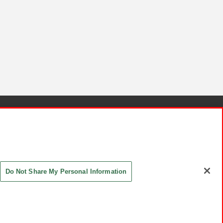
針と検証結果
お取引先さまとともに
お問い合わせ
Do Not Share My Personal Information
ASHIKI Co., Ltd. All Rights Reserved.