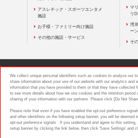
マ
アスレチック・スポーツエンタメ
リD
施設
湾
お子様・ファミリー向け施設
ーン
その他の施設・サービス
そ
関連会社
サステナビリティ
We collect unique personal identifiers such as cookies to analyze our t
share information about your use of our website with our analytics and 
information that you have provided to them or that they have collected f
食品のご提
to see more details about how we use cookies and the retention period o
sharing of your information with our partners. Please click [Do Not Shar
Please note that even if you have enabled the opt-out preference signals
and other identifiers on the following setup banner, you will be deemed 
opt-out preference signals . If you understand and agree to this setting
setup banner by clicking the link below, then click 'Save Settings' and c
©Bandai Namco Amusement Inc.
©Ba