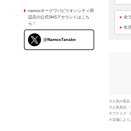
namcoオークワパビリオンシティ田
辺店の公式SNSアカウントはこち
全
ら！
生
@NamcoTanabe