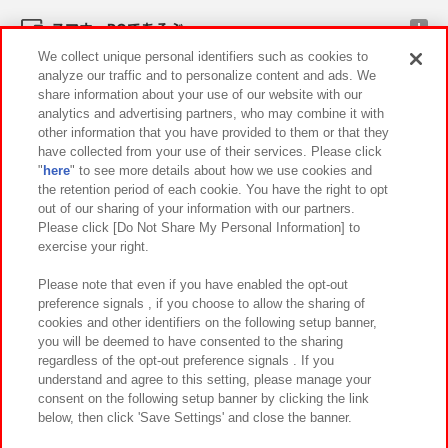
スマホ・PCであそぶ
We collect unique personal identifiers such as cookies to
analyze our traffic and to personalize content and ads. We
イベント・キャンペーン
share information about your use of our website with our
analytics and advertising partners, who may combine it with
other information that you have provided to them or that they
have collected from your use of their services. Please click
"
here
" to see more details about how we use cookies and
関連会社
サステナビリティ
サイトポリシー
the retention period of each cookie. You have the right to opt
out of our sharing of your information with our partners.
プライバシーポリシー
ウェブアクセシビリティ方針と検証結果
Please click [Do Not Share My Personal Information] to
exercise your right.
お取引先さまとともに
食品のご提供について
カスタマーハラスメント対応方針
よくあるご質問・お問い合わせ
Please note that even if you have enabled the opt-out
preference signals , if you choose to allow the sharing of
cookies and other identifiers on the following setup banner,
you will be deemed to have consented to the sharing
regardless of the opt-out preference signals . If you
understand and agree to this setting, please manage your
consent on the following setup banner by clicking the link
below, then click 'Save Settings' and close the banner.
©Bandai Namco Amusement Inc.