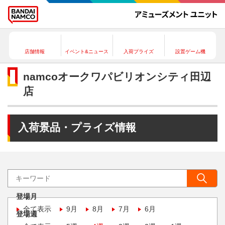
店舗情報
イベント&ニュース
入荷プライズ
設置ゲーム機
namcoオークワパビリオンシティ田辺
店
入荷景品・プライズ情報
登場月
全て表示
9月
8月
7月
6月
登場週