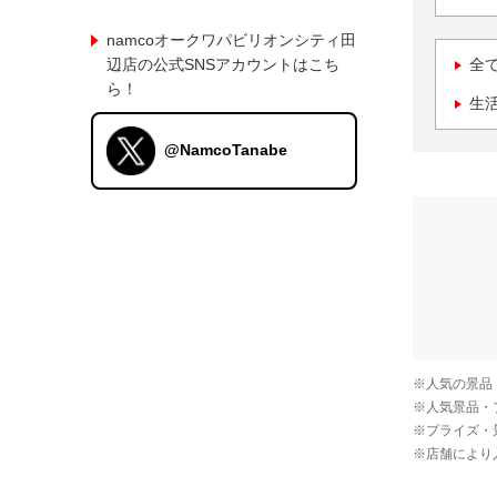
namcoオークワパビリオンシティ田
辺店の公式SNSアカウントはこち
全
ら！
生
@NamcoTanabe