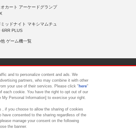
リオカート アーケードグランプ
X
岸ミッドナイト マキシマムチュ
 6RR PLUS
の他 ゲーム機一覧
サイトポリシー
プライバシーポリシー
ウェブアクセシビリティ方
raffic and to personalize content and ads. We
advertising partners, who may combine it with other
rom your use of their services. Please click "
here
"
供について
カスタマーハラスメント対応方針
よくあるご質問・
f each cookie. You have the right to opt out of our
e My Personal Information] to exercise your right.
 , if you choose to allow the sharing of cookies
to have consented to the sharing regardless of the
, please manage your consent on the following
lose the banner.
ndai Namco Amusement Lab Inc.
©Bandai Namco Experience Inc.
©HANAY