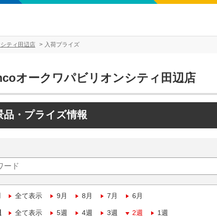
ンシティ田辺店
入荷プライズ
amcoオークワパビリオンシティ田辺店
景品・プライズ情報
月
全て表示
9月
8月
7月
6月
週
全て表示
5週
4週
3週
2週
1週