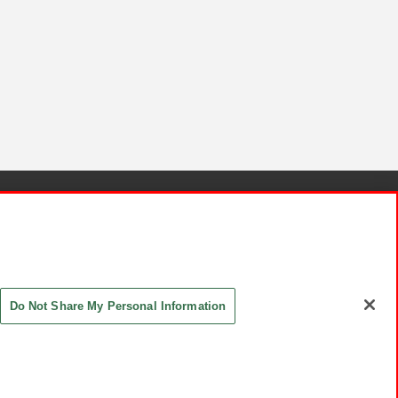
針と検証結果
お取引先さまとともに
お問い合わせ
Do Not Share My Personal Information
ASHIKI Co., Ltd. All Rights Reserved.