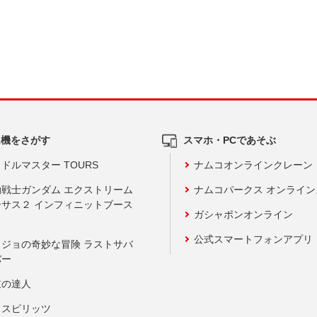
ム機をさがす
スマホ・PCであそぶ
ドルマスター TOURS
ナムコオンラインクレーン
動戦士ガンダム エクストリーム
ナムコパークス オンライ
ーサス２ インフィニットブース
ガシャポンオンライン
公式スマートフォンアプリ
ョジョの奇妙な冒険 ラストサバ
バー
鼓の達人
りスピリッツ