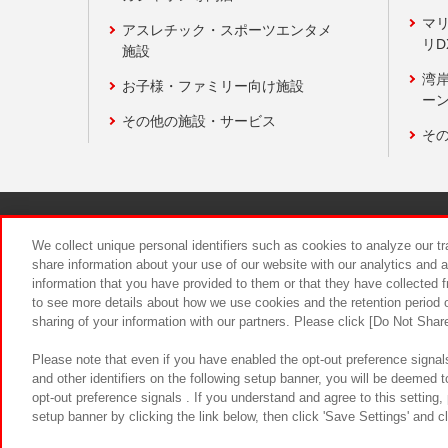
マ
アスレチック・スポーツエンタメ
リD
施設
湾
お子様・ファミリー向け施設
ーン
その他の施設・サービス
そ
関連会社
サステナビリティ
We collect unique personal identifiers such as cookies to analyze our t
share information about your use of our website with our analytics and 
information that you have provided to them or that they have collected f
食品のご提
to see more details about how we use cookies and the retention period o
sharing of your information with our partners. Please click [Do Not Shar
Please note that even if you have enabled the opt-out preference signals
and other identifiers on the following setup banner, you will be deemed 
opt-out preference signals . If you understand and agree to this setting
setup banner by clicking the link below, then click 'Save Settings' and c
©Bandai Namco Amusement Inc.
©Ba