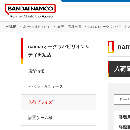
HOME
あそび場をさがす
施設・店舗検索
namcoオークワパビリオ
n
namcoオークワパビリオンシ
ティ田辺店
入荷
店舗情報
イベント&ニュース
入荷プライズ
登場
設置ゲーム機
登場