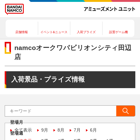
店舗情報
イベント&ニュース
入荷プライズ
設置ゲーム機
namcoオークワパビリオンシティ田辺
店
入荷景品・プライズ情報
登場月
全て表示
9月
8月
7月
6月
登場週