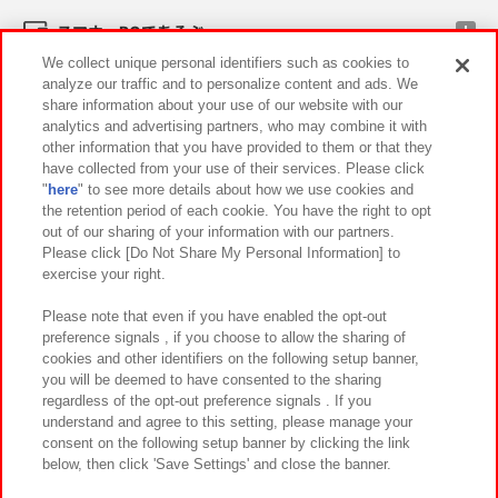
スマホ・PCであそぶ
We collect unique personal identifiers such as cookies to
analyze our traffic and to personalize content and ads. We
イベント・キャンペーン
share information about your use of our website with our
analytics and advertising partners, who may combine it with
other information that you have provided to them or that they
have collected from your use of their services. Please click
"
here
" to see more details about how we use cookies and
関連会社
サステナビリティ
サイトポリシー
the retention period of each cookie. You have the right to opt
out of our sharing of your information with our partners.
プライバシーポリシー
ウェブアクセシビリティ方針と検証結果
Please click [Do Not Share My Personal Information] to
exercise your right.
お取引先さまとともに
食品のご提供について
カスタマーハラスメント対応方針
よくあるご質問・お問い合わせ
Please note that even if you have enabled the opt-out
preference signals , if you choose to allow the sharing of
cookies and other identifiers on the following setup banner,
you will be deemed to have consented to the sharing
regardless of the opt-out preference signals . If you
understand and agree to this setting, please manage your
consent on the following setup banner by clicking the link
below, then click 'Save Settings' and close the banner.
©Bandai Namco Amusement Inc.