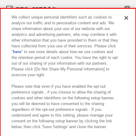
スマホ・PCであそぶ
We collect unique personal identifiers such as cookies to
analyze our traffic and to personalize content and ads. We
イベント・キャンペーン
share information about your use of our website with our
analytics and advertising partners, who may combine it with
other information that you have provided to them or that they
have collected from your use of their services. Please click
"
here
" to see more details about how we use cookies and
関連会社
サステナビリティ
サイトポリシー
the retention period of each cookie. You have the right to opt
out of our sharing of your information with our partners.
プライバシーポリシー
ウェブアクセシビリティ方針と検証結果
Please click [Do Not Share My Personal Information] to
exercise your right.
お取引先さまとともに
食品のご提供について
カスタマーハラスメント対応方針
よくあるご質問・お問い合わせ
Please note that even if you have enabled the opt-out
preference signals , if you choose to allow the sharing of
cookies and other identifiers on the following setup banner,
you will be deemed to have consented to the sharing
regardless of the opt-out preference signals . If you
understand and agree to this setting, please manage your
consent on the following setup banner by clicking the link
below, then click 'Save Settings' and close the banner.
©Bandai Namco Amusement Inc.