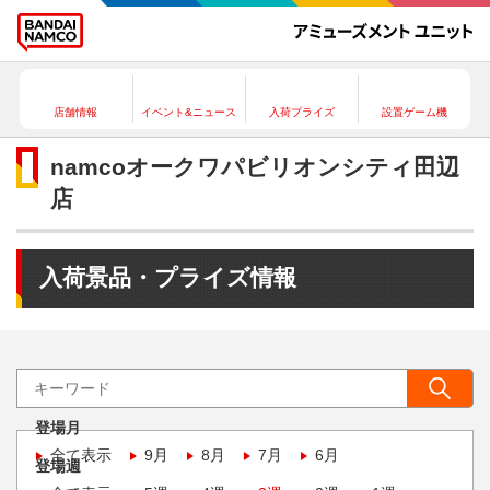
店舗情報
イベント&ニュース
入荷プライズ
設置ゲーム機
namcoオークワパビリオンシティ田辺
店
入荷景品・プライズ情報
登場月
全て表示
9月
8月
7月
6月
登場週