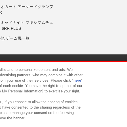
リオカート アーケードグランプ
X
岸ミッドナイト マキシマムチュ
 6RR PLUS
の他 ゲーム機一覧
サイトポリシー
プライバシーポリシー
ウェブアクセシビリティ方
raffic and to personalize content and ads. We
advertising partners, who may combine it with other
rom your use of their services. Please click "
here
"
供について
カスタマーハラスメント対応方針
よくあるご質問・
f each cookie. You have the right to opt out of our
e My Personal Information] to exercise your right.
 , if you choose to allow the sharing of cookies
to have consented to the sharing regardless of the
, please manage your consent on the following
lose the banner.
ndai Namco Amusement Lab Inc.
©Bandai Namco Experience Inc.
©HANAY