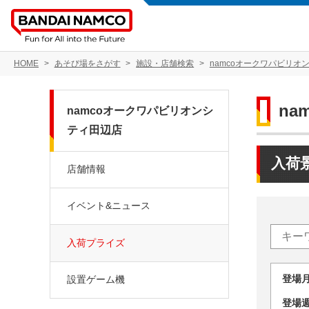
HOME
あそび場をさがす
施設・店舗検索
namcoオークワパビリオ
n
namcoオークワパビリオンシ
ティ田辺店
入荷
店舗情報
イベント&ニュース
入荷プライズ
登場
設置ゲーム機
登場