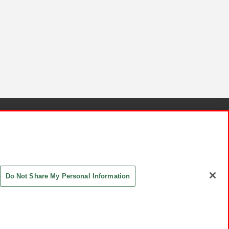
針と検証結果
お取引先さまとともに
お問い合わせ
Do Not Share My Personal Information
ASHIKI Co., Ltd. All Rights Reserved.