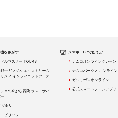
ム機をさがす
スマホ・PCであそぶ
ドルマスター TOURS
ナムコオンラインクレーン
動戦士ガンダム エクストリーム
ナムコパークス オンライ
ーサス２ インフィニットブース
ガシャポンオンライン
公式スマートフォンアプリ
ョジョの奇妙な冒険 ラストサバ
バー
鼓の達人
りスピリッツ