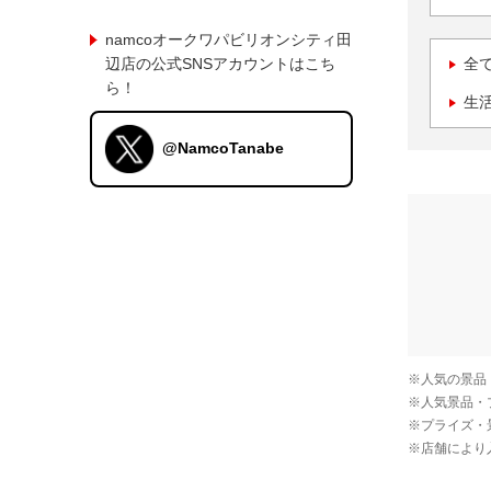
namcoオークワパビリオンシティ田
辺店の公式SNSアカウントはこち
全
ら！
生
@NamcoTanabe