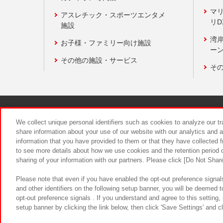
マ
アスレチック・スポーツエンタメ
リD
施設
湾
お子様・ファミリー向け施設
ーン
その他の施設・サービス
そ
関連会社
サステナビリティ
We collect unique personal identifiers such as cookies to analyze our t
share information about your use of our website with our analytics and 
information that you have provided to them or that they have collected f
食品のご提
to see more details about how we use cookies and the retention period o
sharing of your information with our partners. Please click [Do Not Shar
Please note that even if you have enabled the opt-out preference signals
and other identifiers on the following setup banner, you will be deemed 
opt-out preference signals . If you understand and agree to this setting
setup banner by clicking the link below, then click 'Save Settings' and c
©Bandai Namco Amusement Inc.
©Ba