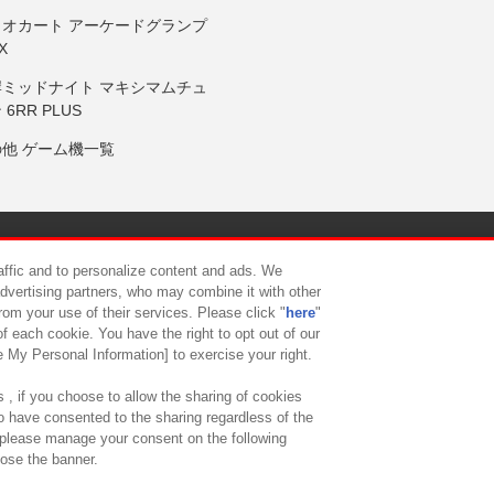
リオカート アーケードグランプ
X
岸ミッドナイト マキシマムチュ
 6RR PLUS
の他 ゲーム機一覧
サイトポリシー
プライバシーポリシー
ウェブアクセシビリティ方
raffic and to personalize content and ads. We
advertising partners, who may combine it with other
rom your use of their services. Please click "
here
"
供について
カスタマーハラスメント対応方針
よくあるご質問・
f each cookie. You have the right to opt out of our
e My Personal Information] to exercise your right.
 , if you choose to allow the sharing of cookies
to have consented to the sharing regardless of the
, please manage your consent on the following
lose the banner.
ndai Namco Amusement Lab Inc.
©Bandai Namco Experience Inc.
©HANAY