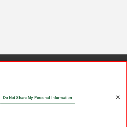
針と検証結果
お取引先さまとともに
お問い合わせ
Do Not Share My Personal Information
ASHIKI Co., Ltd. All Rights Reserved.