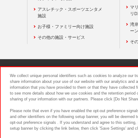
マ
アスレチック・スポーツエンタメ
リD
施設
湾
お子様・ファミリー向け施設
ーン
その他の施設・サービス
そ
関連会社
サステナビリティ
We collect unique personal identifiers such as cookies to analyze our t
share information about your use of our website with our analytics and 
information that you have provided to them or that they have collected f
食品のご提
to see more details about how we use cookies and the retention period o
sharing of your information with our partners. Please click [Do Not Shar
Please note that even if you have enabled the opt-out preference signals
and other identifiers on the following setup banner, you will be deemed 
opt-out preference signals . If you understand and agree to this setting
setup banner by clicking the link below, then click 'Save Settings' and c
©Bandai Namco Amusement Inc.
©Ba