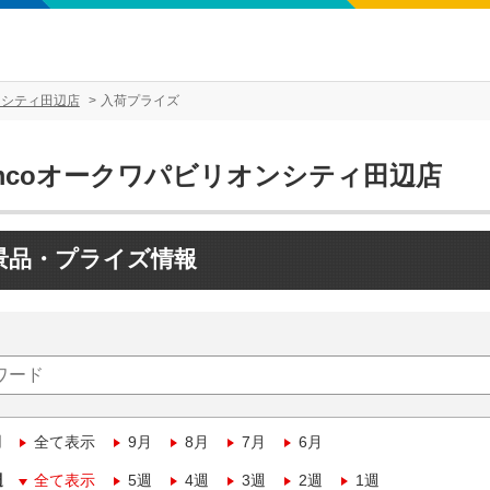
ンシティ田辺店
入荷プライズ
amcoオークワパビリオンシティ田辺店
景品・プライズ情報
月
全て表示
9月
8月
7月
6月
週
全て表示
5週
4週
3週
2週
1週