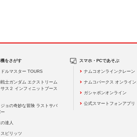
ム機をさがす
スマホ・PCであそぶ
ドルマスター TOURS
ナムコオンラインクレーン
動戦士ガンダム エクストリーム
ナムコパークス オンライ
ーサス２ インフィニットブース
ガシャポンオンライン
公式スマートフォンアプリ
ョジョの奇妙な冒険 ラストサバ
バー
鼓の達人
りスピリッツ