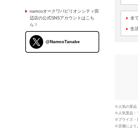
namcoオークワパビリオンシティ田
辺店の公式SNSアカウントはこち
全
ら！
生
@NamcoTanabe