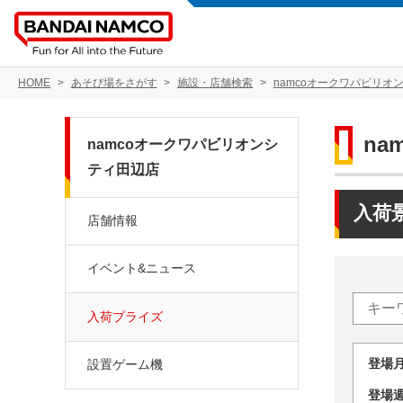
HOME
あそび場をさがす
施設・店舗検索
namcoオークワパビリオ
n
namcoオークワパビリオンシ
ティ田辺店
入荷
店舗情報
イベント&ニュース
入荷プライズ
登場
設置ゲーム機
登場