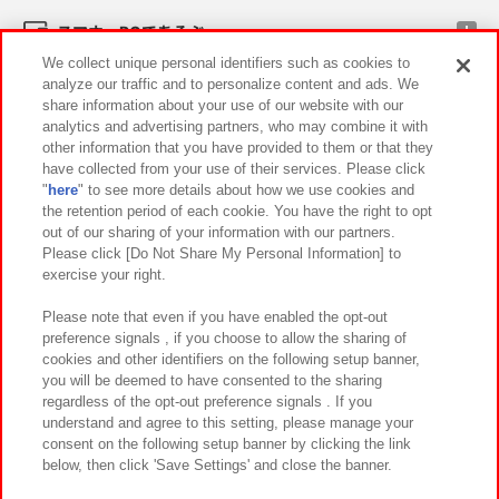
スマホ・PCであそぶ
We collect unique personal identifiers such as cookies to
analyze our traffic and to personalize content and ads. We
イベント・キャンペーン
share information about your use of our website with our
analytics and advertising partners, who may combine it with
other information that you have provided to them or that they
have collected from your use of their services. Please click
"
here
" to see more details about how we use cookies and
関連会社
サステナビリティ
サイトポリシー
the retention period of each cookie. You have the right to opt
out of our sharing of your information with our partners.
プライバシーポリシー
ウェブアクセシビリティ方針と検証結果
Please click [Do Not Share My Personal Information] to
exercise your right.
お取引先さまとともに
食品のご提供について
カスタマーハラスメント対応方針
よくあるご質問・お問い合わせ
Please note that even if you have enabled the opt-out
preference signals , if you choose to allow the sharing of
cookies and other identifiers on the following setup banner,
you will be deemed to have consented to the sharing
regardless of the opt-out preference signals . If you
understand and agree to this setting, please manage your
consent on the following setup banner by clicking the link
below, then click 'Save Settings' and close the banner.
©Bandai Namco Amusement Inc.