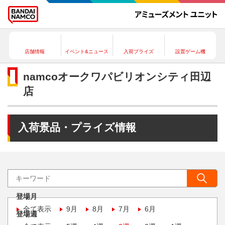
店舗情報
イベント&ニュース
入荷プライズ
設置ゲーム機
namcoオークワパビリオンシティ田辺
店
入荷景品・プライズ情報
登場月
全て表示
9月
8月
7月
6月
登場週