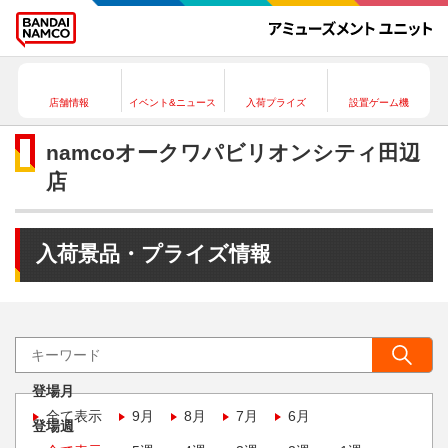
店舗情報
イベント&ニュース
入荷プライズ
設置ゲーム機
namcoオークワパビリオンシティ田辺
店
入荷景品・プライズ情報
登場月
全て表示
9月
8月
7月
6月
登場週