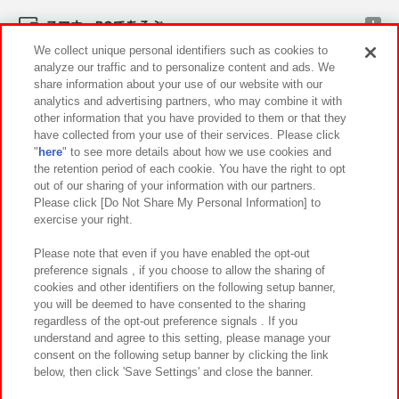
スマホ・PCであそぶ
We collect unique personal identifiers such as cookies to
analyze our traffic and to personalize content and ads. We
イベント・キャンペーン
share information about your use of our website with our
analytics and advertising partners, who may combine it with
other information that you have provided to them or that they
have collected from your use of their services. Please click
"
here
" to see more details about how we use cookies and
関連会社
サステナビリティ
サイトポリシー
the retention period of each cookie. You have the right to opt
out of our sharing of your information with our partners.
プライバシーポリシー
ウェブアクセシビリティ方針と検証結果
Please click [Do Not Share My Personal Information] to
exercise your right.
お取引先さまとともに
食品のご提供について
カスタマーハラスメント対応方針
よくあるご質問・お問い合わせ
Please note that even if you have enabled the opt-out
preference signals , if you choose to allow the sharing of
cookies and other identifiers on the following setup banner,
you will be deemed to have consented to the sharing
regardless of the opt-out preference signals . If you
understand and agree to this setting, please manage your
consent on the following setup banner by clicking the link
below, then click 'Save Settings' and close the banner.
©Bandai Namco Amusement Inc.