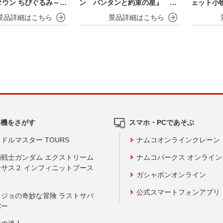
タウン ちびぐるみ～チ
ン パンタンと約束の星』 ぬ
ェット小
es～
いぐるみ
ム機をさがす
スマホ・PCであそぶ
ドルマスター TOURS
ナムコオンラインクレーン
動戦士ガンダム エクストリーム
ナムコパークス オンライ
ーサス２ インフィニットブース
ガシャポンオンライン
公式スマートフォンアプリ
ョジョの奇妙な冒険 ラストサバ
バー