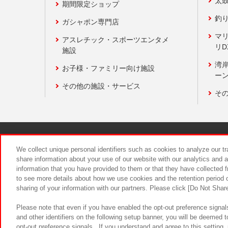
太
期間限定ショップ
釣
ガシャポン専門店
マ
アスレチック・スポーツエンタメ
リD
施設
湾
お子様・ファミリー向け施設
ーン
その他の施設・サービス
そ
関連会社
サステナビリティ
We collect unique personal identifiers such as cookies to analyze our t
share information about your use of our website with our analytics and 
information that you have provided to them or that they have collected f
食品のご提
to see more details about how we use cookies and the retention period o
sharing of your information with our partners. Please click [Do Not Shar
Please note that even if you have enabled the opt-out preference signals
and other identifiers on the following setup banner, you will be deemed 
opt-out preference signals . If you understand and agree to this setting