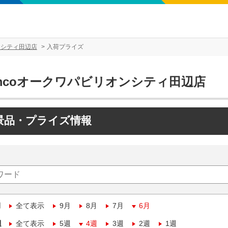
ンシティ田辺店
入荷プライズ
amcoオークワパビリオンシティ田辺店
景品・プライズ情報
月
全て表示
9月
8月
7月
6月
週
全て表示
5週
4週
3週
2週
1週