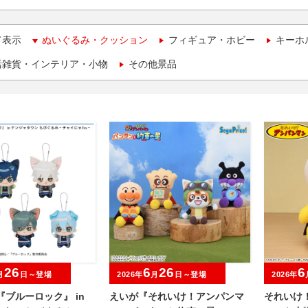
て表示
ぬいぐるみ・クッション
フィギュア・ホビー
キーホ
活雑貨・インテリア・小物
その他景品
26
6
26
6
月
日～登場
2026年
月
日～登場
2026年
『ブルーロック』 in
えいが『それいけ！アンパンマ
それいけ