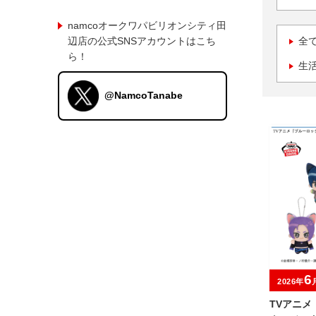
namcoオークワパビリオンシティ田
辺店の公式SNSアカウントはこち
全
ら！
生
@NamcoTanabe
6
2026年
TVアニメ