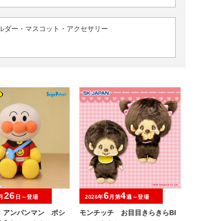
ルダー・マスコット・アクセサリー
26
6
4
月
日～登場
2026年
月第
週～登場
！アンパンマン ポシ
モンチッチ お目目きらきらBI