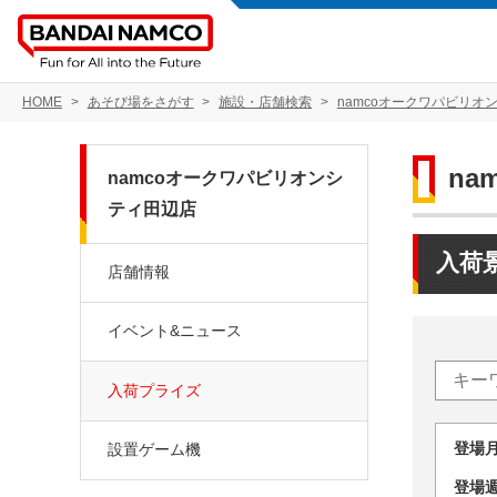
HOME
あそび場をさがす
施設・店舗検索
namcoオークワパビリオ
n
namcoオークワパビリオンシ
ティ田辺店
入荷
店舗情報
イベント&ニュース
入荷プライズ
登場
設置ゲーム機
登場