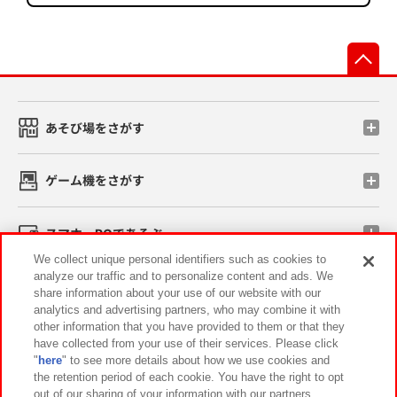
先
あそび場をさがす
ゲーム機をさがす
スマホ・PCであそぶ
We collect unique personal identifiers such as cookies to
analyze our traffic and to personalize content and ads. We
イベント・キャンペーン
share information about your use of our website with our
analytics and advertising partners, who may combine it with
other information that you have provided to them or that they
have collected from your use of their services. Please click
"
here
" to see more details about how we use cookies and
関連会社
サステナビリティ
サイトポリシー
the retention period of each cookie. You have the right to opt
out of our sharing of your information with our partners.