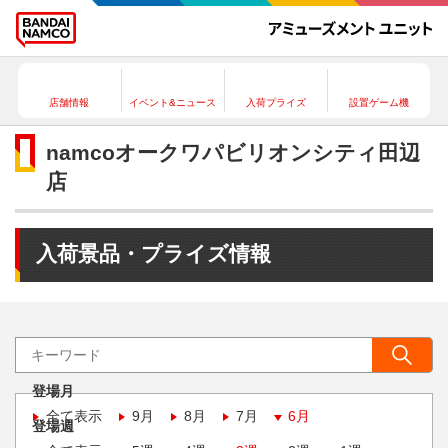
店舗情報
イベント&ニュース
入荷プライズ
設置ゲーム機
namcoオークワパビリオンシティ田辺
店
入荷景品・プライズ情報
登場月
全て表示
9月
8月
7月
6月
登場週