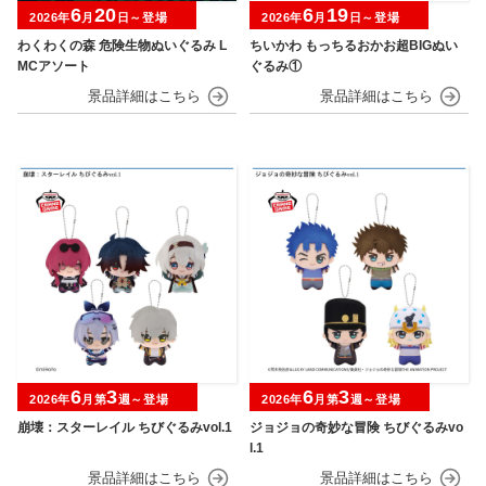
6
20
6
19
2026年
月
日～登場
2026年
月
日～登場
わくわくの森 危険生物ぬいぐるみ L
ちいかわ もっちるおかお超BIGぬい
MCアソート
ぐるみ①
6
3
6
3
2026年
月第
週～登場
2026年
月第
週～登場
崩壊：スターレイル ちびぐるみvol.1
ジョジョの奇妙な冒険 ちびぐるみvo
l.1