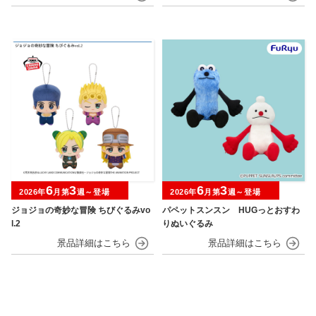
6
3
6
3
2026年
月第
週～登場
2026年
月第
週～登場
ジョジョの奇妙な冒険 ちびぐるみvo
パペットスンスン HUGっとおすわ
l.2
りぬいぐるみ