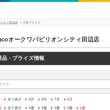
ンシティ田辺店
入荷プライズ
amcoオークワパビリオンシティ田辺店
景品・プライズ情報
月
全て表示
9月
8月
7月
6月
週
全て表示
5週
4週
3週
2週
1週