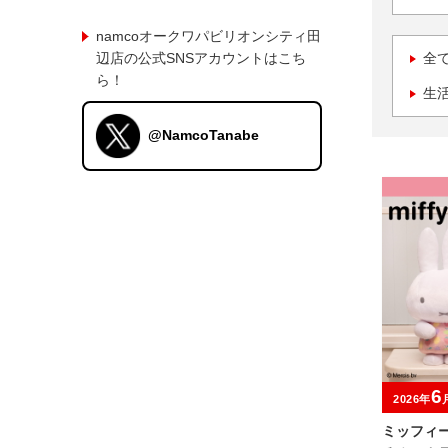
namcoオークワパビリオンシティ田
辺店の公式SNSアカウントはこち
全
ら！
生
@NamcoTanabe
6
2026年
ミッフィ