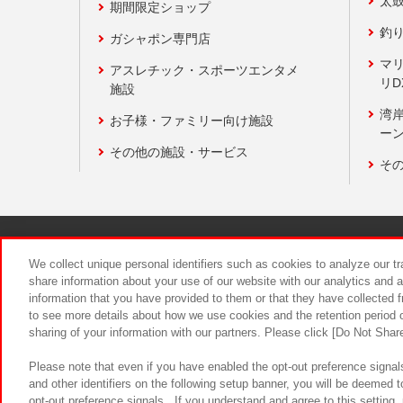
太
期間限定ショップ
釣
ガシャポン専門店
マ
アスレチック・スポーツエンタメ
リD
施設
湾
お子様・ファミリー向け施設
ーン
その他の施設・サービス
そ
関連会社
サステナビリティ
We collect unique personal identifiers such as cookies to analyze our t
share information about your use of our website with our analytics and 
information that you have provided to them or that they have collected f
食品のご提
to see more details about how we use cookies and the retention period o
sharing of your information with our partners. Please click [Do Not Shar
Please note that even if you have enabled the opt-out preference signals
and other identifiers on the following setup banner, you will be deemed 
opt-out preference signals . If you understand and agree to this setting