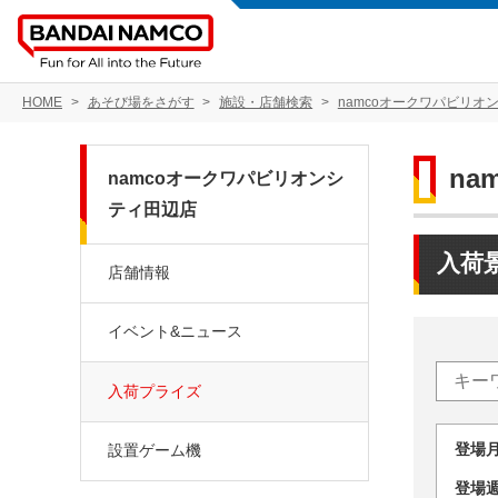
HOME
あそび場をさがす
施設・店舗検索
namcoオークワパビリオ
n
namcoオークワパビリオンシ
ティ田辺店
入荷
店舗情報
イベント&ニュース
入荷プライズ
登場
設置ゲーム機
登場