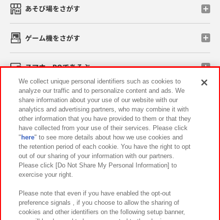
あそび場をさがす
ゲーム機をさがす
スマホ・PCであそぶ
We collect unique personal identifiers such as cookies to
analyze our traffic and to personalize content and ads. We
イベント・キャンペーン
share information about your use of our website with our
analytics and advertising partners, who may combine it with
other information that you have provided to them or that they
have collected from your use of their services. Please click
"
here
" to see more details about how we use cookies and
関連会社
サステナビリティ
サイトポリシー
the retention period of each cookie. You have the right to opt
out of our sharing of your information with our partners.
プライバシーポリシー
ウェブアクセシビリティ方針と検証結果
Please click [Do Not Share My Personal Information] to
exercise your right.
お取引先さまとともに
食品のご提供について
カスタマーハラスメント対応方針
よくあるご質問・お問い合わせ
Please note that even if you have enabled the opt-out
preference signals , if you choose to allow the sharing of
cookies and other identifiers on the following setup banner,