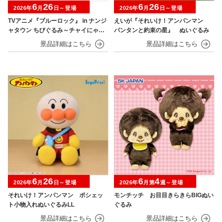
6
26
6
26
2026年
月
日～登場
2026年
月
日～登場
TVアニメ『ブルーロック』 in ナンジ
えいが『それいけ！アンパンマン
ャタウン ちびぐるみ～チャイにゃFe
パンタンと約束の星』 ぬいぐるみ
s～
6
26
6
4
2026年
月
日～登場
2026年
月第
週～登場
それいけ！アンパンマン ポシェッ
モンチッチ お目目きらきらBIGぬい
ト小物入れぬいぐるみLL
ぐるみ