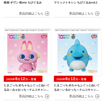
映画 ギヴン 柊mix ちびぐるみ
マリッジトキシン ちびぐるみvol.1
6
12
6
12
2026年
月
日～登場
2026年
月
日～登場
たまごっち めちゃもふぐっとぬいぐ
たまごっち めちゃもふぐっとぬいぐ
るみ～みゃおっち～ナムコキャンペ
るみ～いるかっち～ナムコキャンペ
ーン
ーン