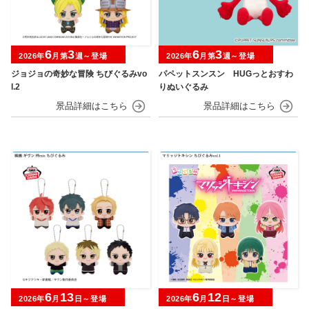
6
3
6
3
2026年
月第
週～登場
2026年
月第
週～登場
ジョジョの奇妙な冒険 ちびぐるみvo
パペットスンスン HUGっとおすわ
l.2
りぬいぐるみ
6
13
6
12
2026年
月
日～登場
2026年
月
日～登場