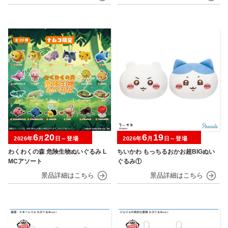
6
20
6
19
2026年
月
日～登場
2026年
月
日～登場
わくわくの森 危険生物ぬいぐるみ L
ちいかわ もっちるおかお超BIGぬい
MCアソート
ぐるみ①