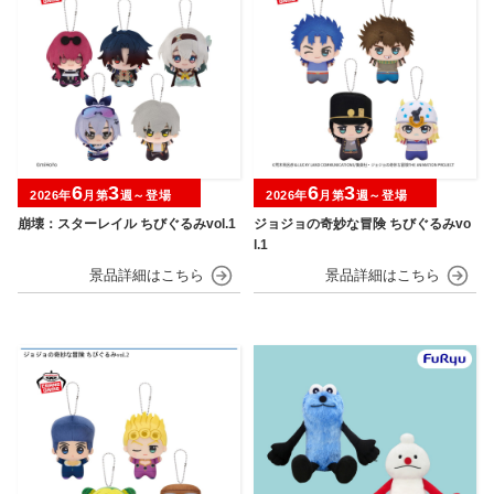
6
3
6
3
2026年
月第
週～登場
2026年
月第
週～登場
崩壊：スターレイル ちびぐるみvol.1
ジョジョの奇妙な冒険 ちびぐるみvo
l.1