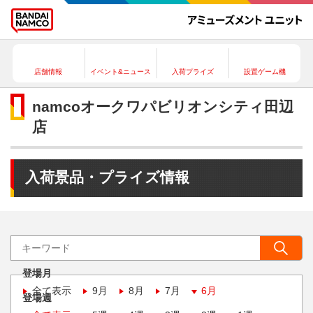
店舗情報
イベント&ニュース
入荷プライズ
設置ゲーム機
namcoオークワパビリオンシティ田辺
店
入荷景品・プライズ情報
登場月
全て表示
9月
8月
7月
6月
登場週