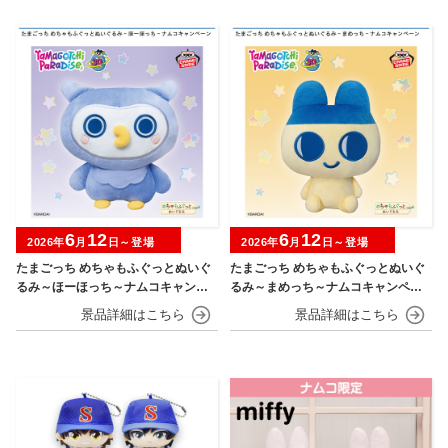
6
12
6
12
2026年
月
日～登場
2026年
月
日～登場
たまごっち めちゃもふぐっとぬいぐ
たまごっち めちゃもふぐっとぬいぐ
るみ～ほーほっち～ナムコキャンペ
るみ～まめっち～ナムコキャンペー
ーン
ン