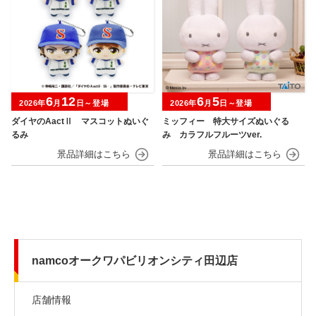
6
12
6
5
2026年
月
日～登場
2026年
月
日～登場
ダイヤのAactⅡ マスコットぬいぐ
ミッフィー 特大サイズぬいぐる
るみ
み カラフルフルーツver.
namcoオークワパビリオンシティ田辺店
店舗情報