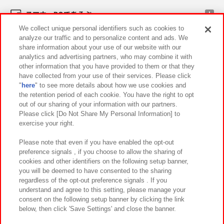
スマホ・PCであそぶ
We collect unique personal identifiers such as cookies to
analyze our traffic and to personalize content and ads. We
イベント・キャンペーン
share information about your use of our website with our
analytics and advertising partners, who may combine it with
other information that you have provided to them or that they
have collected from your use of their services. Please click
"
here
" to see more details about how we use cookies and
関連会社
サステナビリティ
サイトポリシー
the retention period of each cookie. You have the right to opt
out of our sharing of your information with our partners.
プライバシーポリシー
ウェブアクセシビリティ方針と検証結果
Please click [Do Not Share My Personal Information] to
exercise your right.
お取引先さまとともに
食品のご提供について
カスタマーハラスメント対応方針
よくあるご質問・お問い合わせ
Please note that even if you have enabled the opt-out
preference signals , if you choose to allow the sharing of
cookies and other identifiers on the following setup banner,
you will be deemed to have consented to the sharing
regardless of the opt-out preference signals . If you
understand and agree to this setting, please manage your
consent on the following setup banner by clicking the link
below, then click 'Save Settings' and close the banner.
©Bandai Namco Amusement Inc.