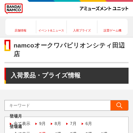
店舗情報
イベント&ニュース
入荷プライズ
設置ゲーム機
namcoオークワパビリオンシティ田辺
店
入荷景品・プライズ情報
登場月
全て表示
9月
8月
7月
6月
登場週